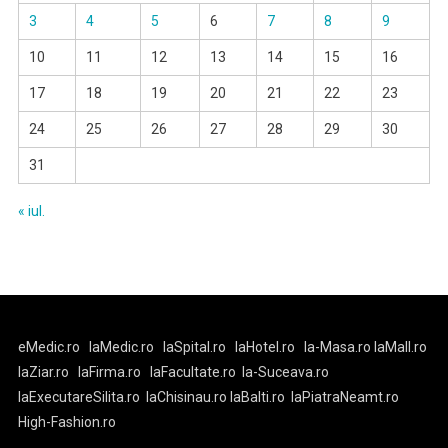
3
4
5
6
7
8
9
10
11
12
13
14
15
16
17
18
19
20
21
22
23
24
25
26
27
28
29
30
31
« iul.
eMedic.ro
laMedic.ro
laSpital.ro
laHotel.ro
la-Masa.ro
laMall.ro
laZiar.ro
laFirma.ro
laFacultate.ro
la-Suceava.ro
laExecutareSilita.ro
laChisinau.ro
laBalti.ro
laPiatraNeamt.ro
High-Fashion.ro