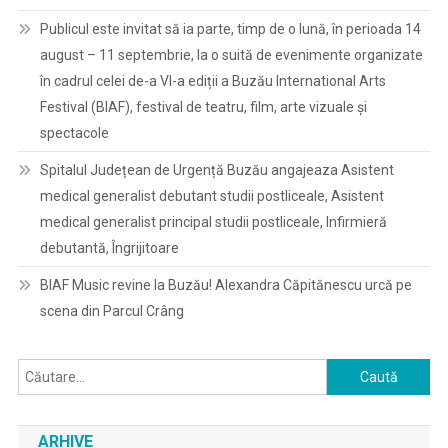
Publicul este invitat să ia parte, timp de o lună, în perioada 14
august – 11 septembrie, la o suită de evenimente organizate
în cadrul celei de-a VI-a ediții a Buzău International Arts
Festival (BIAF), festival de teatru, film, arte vizuale și
spectacole
Spitalul Județean de Urgență Buzău angajeaza Asistent
medical generalist debutant studii postliceale, Asistent
medical generalist principal studii postliceale, Infirmieră
debutantă, Îngrijitoare
BIAF Music revine la Buzău! Alexandra Căpitănescu urcă pe
scena din Parcul Crâng
Caută
după:
ARHIVE