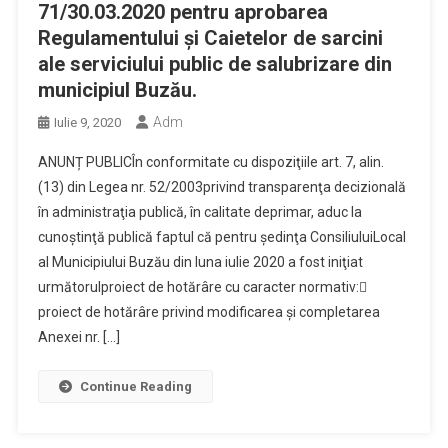
71/30.03.2020 pentru aprobarea
Regulamentului și Caietelor de sarcini
ale serviciului public de salubrizare din
municipiul Buzău.
Adm
Iulie 9, 2020
ANUNȚ PUBLICÎn conformitate cu dispoziţiile art. 7, alin.
(13) din Legea nr. 52/2003privind transparenţa decizională
în administraţia publică, în calitate deprimar, aduc la
cunoştinţă publică faptul că pentru şedinţa ConsiliuluiLocal
al Municipiului Buzău din luna iulie 2020 a fost iniţiat
următorulproiect de hotărâre cu caracter normativ:
proiect de hotărâre privind modificarea și completarea
Anexei nr. […]
Continue Reading