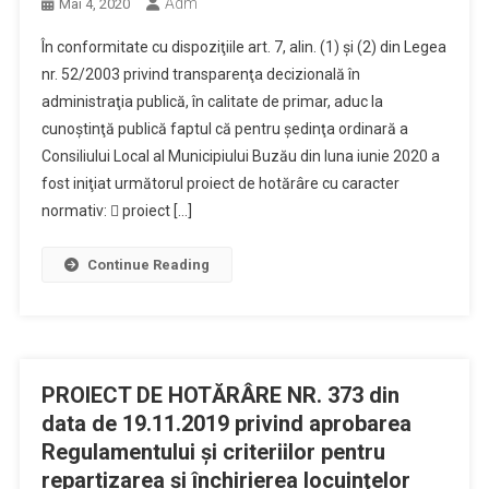
Adm
Mai 4, 2020
În conformitate cu dispoziţiile art. 7, alin. (1) și (2) din Legea
nr. 52/2003 privind transparenţa decizională în
administraţia publică, în calitate de primar, aduc la
cunoştinţă publică faptul că pentru şedinţa ordinară a
Consiliului Local al Municipiului Buzău din luna iunie 2020 a
fost iniţiat următorul proiect de hotărâre cu caracter
normativ:  proiect […]
Continue Reading
PROIECT DE HOTĂRÂRE NR. 373 din
data de 19.11.2019 privind aprobarea
Regulamentului şi criteriilor pentru
repartizarea şi închirierea locuinţelor