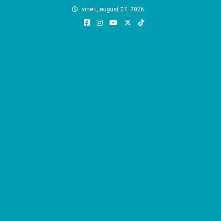
Skip
vineri, august 07, 2026
to
content