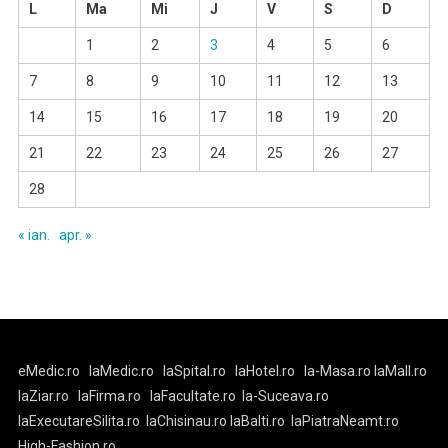
L
Ma
Mi
J
V
S
D
1
2
3
4
5
6
7
8
9
10
11
12
13
14
15
16
17
18
19
20
21
22
23
24
25
26
27
28
« ian.
apr. »
eMedic.ro
laMedic.ro
laSpital.ro
laHotel.ro
la-Masa.ro
laMall.ro
laZiar.ro
laFirma.ro
laFacultate.ro
la-Suceava.ro
laExecutareSilita.ro
laChisinau.ro
laBalti.ro
laPiatraNeamt.ro
High-Fashion.ro