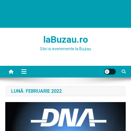
laBuzau.ro
Stiri si evenimente la Buzau
LUNĂ:
FEBRUARIE 2022