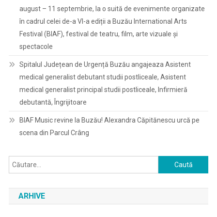
august – 11 septembrie, la o suită de evenimente organizate
în cadrul celei de-a VI-a ediții a Buzău International Arts
Festival (BIAF), festival de teatru, film, arte vizuale și
spectacole
Spitalul Județean de Urgență Buzău angajeaza Asistent
medical generalist debutant studii postliceale, Asistent
medical generalist principal studii postliceale, Infirmieră
debutantă, Îngrijitoare
BIAF Music revine la Buzău! Alexandra Căpitănescu urcă pe
scena din Parcul Crâng
Caută
după:
ARHIVE