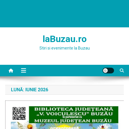
laBuzau.ro
Stiri si evenimente la Buzau
LUNĂ:
IUNIE 2026