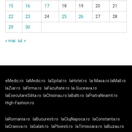
15
16
17
18
19
20
21
22
23
24
25
26
27
28
29
30
« mai
iul. »
eMedic.ro
laMedic.ro
laSpital.ro
laHotel.ro
la-Masa.ro
laMall.ro
laZiar.ro
laFirma.ro
laFacultate.ro
la-Suceava.ro
laExecutareSilita.ro
laChisinau.ro
laBalti.ro
laPiatraNeamt.ro
High-Fashion.ro
laRomania.ro
laBucuresti.ro
laClujNapoca.ro
laConstanta.ro
laCraiova.ro
laGalati.ro
laPloiesti.ro
laTimisoara.ro
laBuzau.ro