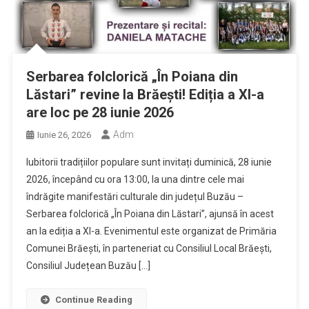
Serbarea folclorică „În Poiana din
Lăstari” revine la Brăești! Ediția a XI-a
are loc pe 28 iunie 2026
Adm
Iunie 26, 2026
Iubitorii tradițiilor populare sunt invitați duminică, 28 iunie
2026, începând cu ora 13:00, la una dintre cele mai
îndrăgite manifestări culturale din județul Buzău –
Serbarea folclorică „În Poiana din Lăstari”, ajunsă în acest
an la ediția a XI-a. Evenimentul este organizat de Primăria
Comunei Brăești, în parteneriat cu Consiliul Local Brăești,
Consiliul Județean Buzău […]
Continue Reading