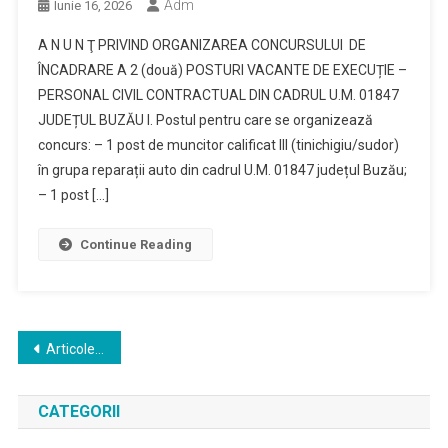
Adm
Iunie 16, 2026
A N U N Ţ PRIVIND ORGANIZAREA CONCURSULUI DE
ÎNCADRARE A 2 (două) POSTURI VACANTE DE EXECUȚIE –
PERSONAL CIVIL CONTRACTUAL DIN CADRUL U.M. 01847
JUDEȚUL BUZĂU I. Postul pentru care se organizează
concurs: – 1 post de muncitor calificat III (tinichigiu/sudor)
în grupa reparații auto din cadrul U.M. 01847 județul Buzău;
– 1 post […]
Continue Reading
Navigare
Articole mai vechi
în
CATEGORII
articole