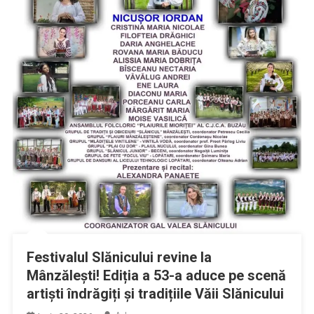
Festivalul Slănicului revine la
Mânzălești! Ediția a 53-a aduce pe scenă
artiști îndrăgiți și tradițiile Văii Slănicului