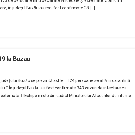
 173 de persoane fiind declarate vindecate și externate. Conform
 ore, în județul Buzău au mai fost confirmate 28 […]
19 la Buzau
l județului Buzău se prezintă astfel:  24 persoane se află în carantină
iliu; În județul Buzău au fost confirmate 343 cazuri de infectare cu
externate.  Echipe mixte din cadrul Ministerului Afacerilor de Interne