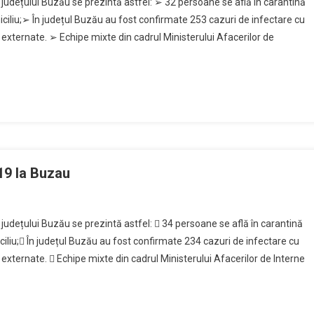
l județului Buzău se prezintă astfel: ➢ 32 persoane se află în carantină
iciliu;➢ În județul Buzău au fost confirmate 253 cazuri de infectare cu
 externate. ➢ Echipe mixte din cadrul Ministerului Afacerilor de
19 la Buzau
l județului Buzău se prezintă astfel:  34 persoane se află în carantină
ciliu; În județul Buzău au fost confirmate 234 cazuri de infectare cu
externate.  Echipe mixte din cadrul Ministerului Afacerilor de Interne