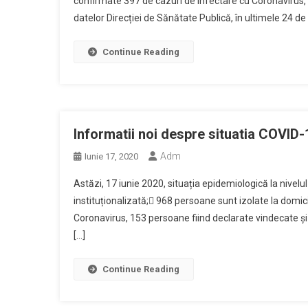
confirmate 397 de cazuri de infectare cu Coronavirus,
datelor Direcției de Sănătate Publică, în ultimele 24 de
Continue Reading
Informatii noi despre situatia COVID-
Adm
Iunie 17, 2020
Astăzi, 17 iunie 2020, situația epidemiologică la nivelu
instituționalizată; 968 persoane sunt izolate la domic
Coronavirus, 153 persoane fiind declarate vindecate și 
[…]
Continue Reading