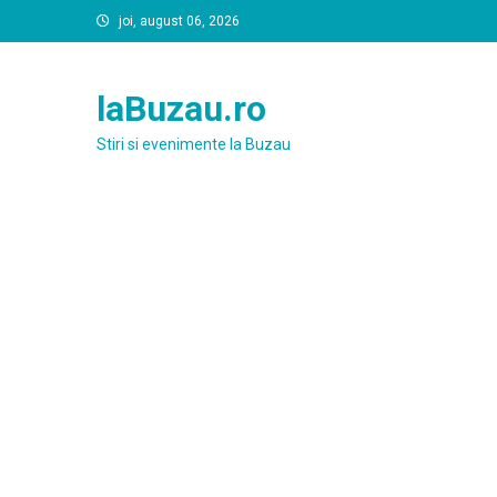
Skip
joi, august 06, 2026
to
content
laBuzau.ro
Stiri si evenimente la Buzau