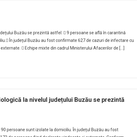
județului Buzău se prezintă astfel:  9 persoane se află în carantină
iliu. În județul Buzău au fost confirmate 627 de cazuri de infectare cu
externate.  Echipe mixte din cadrul Ministerului Afacerilor de […]
iologică la nivelul județului Buzău se prezintă
1190 persoane sunt izolate la domiciliu. În județul Buzău au fost