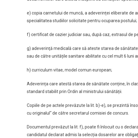
e) copia carnetului de muncă, a adeverinței eliberate de 
specialitatea studiilor solicitate pentru ocuparea postului;
f) certificat de cazier judiciar sau, după caz, extrasul de pe
g) adeverinţă medicală care să ateste starea de sănătate 
sau de către unitățile sanitare abilitate cu cel mult 6 luni a
h) curriculum vitae, model comun european;
Adeverința care atestă starea de sănătate conține, în clar
standard stabilit prin Ordin al ministrului sănătății.
Copiile de pe actele prevăzute la lit. b)-e), se prezintă î
cu originalul“ de către secretarul comisiei de concurs.
Documentul prevăzut la lit. f), poate fi înlocuit cu o decl
candidatul declarat admis la selecția dosarelor are obligaț