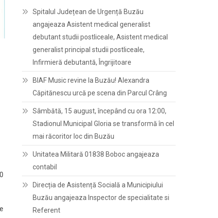
Spitalul Județean de Urgență Buzău
angajeaza Asistent medical generalist
debutant studii postliceale, Asistent medical
generalist principal studii postliceale,
Infirmieră debutantă, Îngrijitoare
BIAF Music revine la Buzău! Alexandra
Căpitănescu urcă pe scena din Parcul Crâng
Sâmbătă, 15 august, începând cu ora 12:00,
Stadionul Municipal Gloria se transformă în cel
mai răcoritor loc din Buzău
Unitatea Militară 01838 Boboc angajeaza
contabil
40
Direcția de Asistență Socială a Municipiului
Buzău angajeaza Inspector de specialitate si
de
Referent