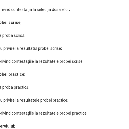
rivind contestația la selecția dosarelor;
obei scrise
;
a proba scrisă;
privire la rezultatul probei scrise;
rivind contestațiile la rezultatele probei scrise;
obei practice;
a proba practică;
 privire la rezultatele probei practice;
rivind contestațiile la rezultatele probei practice;
erviului;