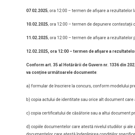
07
.
02.2025
, ora 12:00 – termen de afișare a rezultatelor la
10.
02.2025
, ora 12:00 – termen de depunere contestații cu 
11.02
.2025
, ora 12:00 – termen de afișare a rezultatelor pr
12.02.2025, ora 12:00 – termen de afișare a rezultatelor
Conform art. 35 al Hotărârii de Guvern nr. 1336 din 202
va conține următoarele documente
:
a) formular de înscriere la concurs, conform modelului pr
b) copia actului de identitate sau orice alt document care at
c) copia certificatului de căsătorie sau a altui document 
d) copiile documentelor care atestă nivelul studiilor şi ale
documentelor care atestă îndeplinirea condiţiilor specifice 