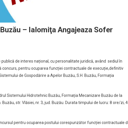
 Buzău – Ialomiţa Angajeaza Sofer
publică de interes național, cu personalitate juridică, având sediul în
ză concurs, pentru ocuparea funcției contractuale de execuție,definitiv
 Sistemului de Gospodărire a Apelor Buzău, S.H. Buzău, Formația
cadrul Sistemului Hidrotehnic Buzău, Formația Mecanizare Buzău de la
zău, str. Vlăsiei, nr. 3, jud. Buzău. Durata timpului de lucru: 8 ore/zi, 
concursul pentru ocuparea postului corespunzător funcției contractuale 