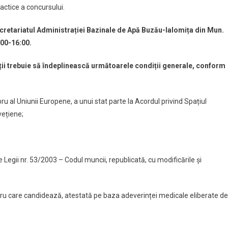
ractice a concursului.
cretariatul Administrației Bazinale de Apă Buzău-Ialomița din Mun.
8:00-16:00
.
ii trebuie să îndeplinească următoarele condiții generale, conform
 al Uniunii Europene, a unui stat parte la Acordul privind Spațiul
vețiene;
egii nr. 53/2003 – Codul muncii, republicată, cu modificările și
ru care candidează, atestată pe baza adeverinței medicale eliberate de