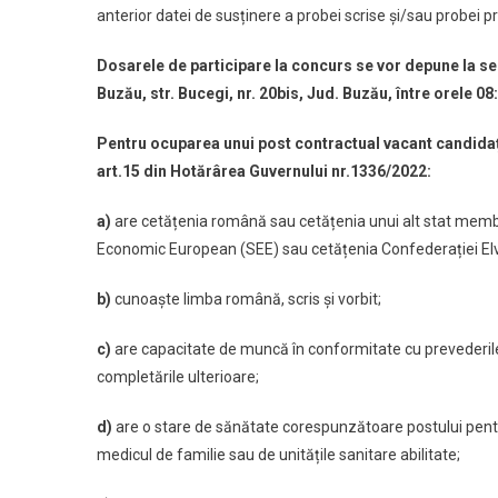
anterior datei de susținere a probei scrise și/sau probei p
Dosarele de participare la concurs se vor depune la se
Buzău, str. Bucegi, nr. 20bis, Jud. Buzău, între orele 0
Pentru ocuparea unui post contractual vacant candidaț
art.15 din Hotărârea Guvernului nr.1336/2022
:
a)
are cetățenia română sau cetățenia unui alt stat membru
Economic European (SEE) sau cetățenia Confederației El
b)
cunoaște limba română, scris și vorbit;
c)
are capacitate de muncă în conformitate cu prevederile L
completările ulterioare;
d)
are o stare de sănătate corespunzătoare postului pent
medicul de familie sau de unitățile sanitare abilitate;