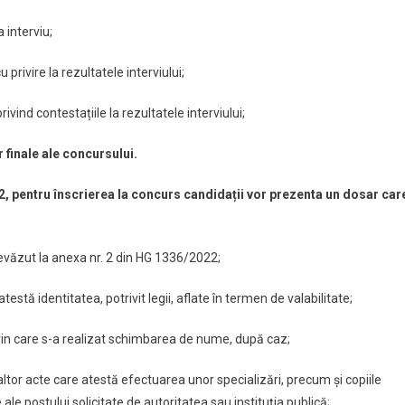
 interviu;
privire la rezultatele interviului;
ivind contestațiile la rezultatele interviului;
 finale ale concursului.
2, pentru înscrierea la concurs candidații vor prezenta un dosar car
evăzut la anexa nr. 2 din HG 1336/2022;
estă identitatea, potrivit legii, aflate în termen de valabilitate;
prin care s-a realizat schimbarea de nume, după caz;
 altor acte care atestă efectuarea unor specializări, precum şi copiile
ale postului solicitate de autoritatea sau instituția publică;