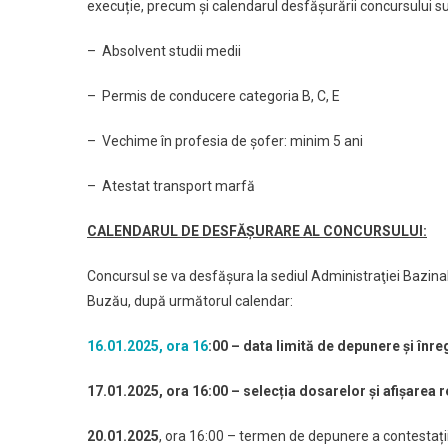
execuție, precum și calendarul desfășurării concursului su
– Absolvent studii medii
– Permis de conducere categoria B, C, E
– Vechime în profesia de șofer: minim 5 ani
– Atestat transport marfă
CALENDARUL DE DESFĂȘURARE AL CONCURSULUI:
Concursul se va desfăşura la sediul Administraţiei Bazinal
Buzău, după următorul calendar:
16.01.2025, ora 16
:00
– data limită de depunere și înre
17.
01.2025, ora 16:00 – selecția dosarelor și afișarea r
20.
01.2025
, ora 16:00 – termen de depunere a contestațiilo