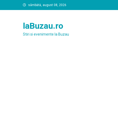
Skip
sâmbătă, august 08, 2026
to
content
laBuzau.ro
Stiri si evenimente la Buzau