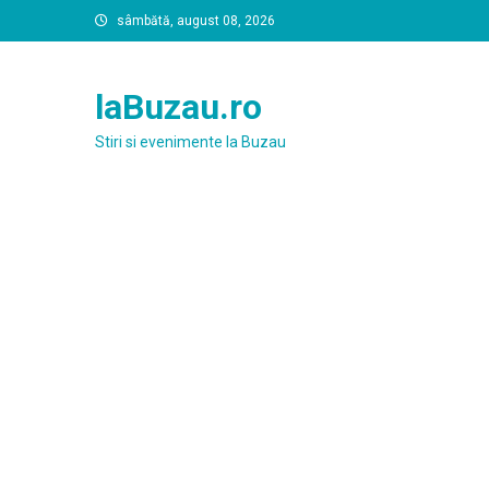
Skip
sâmbătă, august 08, 2026
to
content
laBuzau.ro
Stiri si evenimente la Buzau