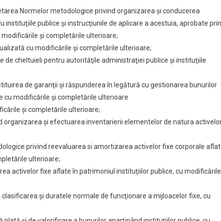
etarea Normelor metodologice privind organizarea şi conducerea
tru instituţiile publice şi instrucţiunile de aplicare a acestuia, aprobate pri
 modificările şi completările ulterioare;
ualizată cu modificările și completările ulterioare;
e cheltuieli pentru autorităţile administraţiei publice şi instituţiile
tituirea de garanţii şi răspunderea în legătură cu gestionarea bunurilor
ce cu modificările și completările ulterioare
cările şi completările ulterioare;
organizarea şi efectuarea inventarierii elementelor de natura activelor
ogice privind reevaluarea si amortizarea activelor fixe corporale afla
mpletările ulterioare;
activelor fixe aflate în patrimoniul instituţiilor publice, cu modificările
lasificarea şi duratele normale de funcţionare a mijloacelor fixe, cu
lată şi de valorificare a bunurilor aparţinând instituţiilor publice, cu