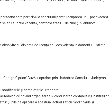
mului Naţional de Date Genetice Judiciare, cu modificările ulterioare,
ă persoana care participă la concursul pentru ocuparea unui post vacant
are se află funcţia vacantă, conform statului de funcţii si anume:
tă absolvite cu diplomă de licență sau echivalentă în domeniul – științe
 ,,George Ciprian” Buzău, aprobat prin Hotărârea Consiliului Judeţean
 modificările și completările ulterioare;
odologice privind organizarea şi conducerea contabilităţii instituţiilor
nstrucţiunile de aplicare a acestuia, actualizat cu modificările și