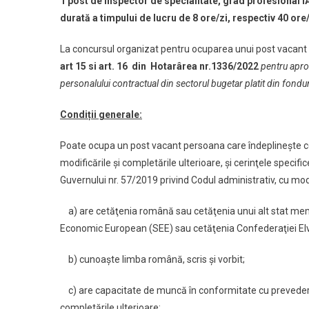
1 post de Inspector de specialitate, grad profesional I
durată a timpului de lucru de 8 ore/zi, respectiv 40 o
La concursul organizat pentru ocuparea unui post vacant 
art 15 si art. 16 din
Hotarârea nr.1336/2022
pentru apro
personalului contractual din sectorul bugetar platit din fondur
Condiții generale:
Poate ocupa un post vacant persoana care îndeplineşte co
modificările şi completările ulterioare, şi cerinţele specifi
Guvernului nr. 57/2019 privind Codul administrativ, cu modif
a) are cetăţenia română sau cetăţenia unui alt stat membr
Economic European (SEE) sau cetăţenia Confederaţiei El
b) cunoaşte limba română, scris şi vorbit;
c) are capacitate de muncă în conformitate cu prevederile
completările ulterioare;