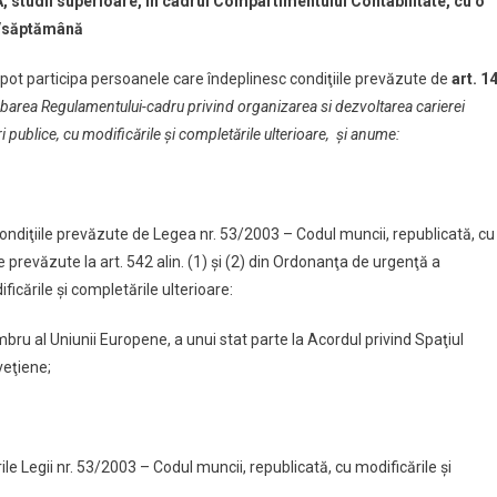
A, studii superioare, în cadrul Compartimentului Contabilitate,
cu o
re/săptămână
pot participa persoanele care îndeplinesc condiţiile prevăzute de
art. 14
barea Regulamentului-cadru privind organizarea si dezvoltarea carierei
i publice, cu modificările şi completările ulterioare, şi anume:
ndiţiile prevăzute de Legea nr. 53/2003 – Codul muncii, republicată, cu
ce prevăzute la art. 542 alin. (1) şi (2) din Ordonanţa de urgenţă a
icările şi completările ulterioare:
u al Uniunii Europene, a unui stat parte la Acordul privind Spaţiul
veţiene;
 Legii nr. 53/2003 – Codul muncii, republicată, cu modificările şi