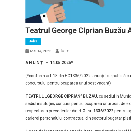
Teatrul George Ciprian Buzău 
Jobs
Adm
Mai 14, 2025
A N U N Ţ – 14.05.2025*
(*conform art. 18 din HG1336/2022, anunțul se publică cu c
concursului pentru ocuparea unui post vacant
)
TEATRUL ,,GEORGE CIPRIAN” BUZĂU
, cu sediul in Muni
sediul instituției, concurs pentru ocuparea unui post de e
respectarea prevederilor din
H.G. nr. 1336/2022
pentru ap
carierei personalului contractual din sectorul bugetar plătit