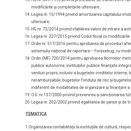
modificările și completările ulterioare ;
Legea nr. 15/1994 privind amortizarea capitalului imobil
ulterioare;
HG nr. 72/2014 privind stabilirea valorii de intrare a activ
Legea nr. 227/2015 privind Codul fiscal cu modificările 
Ordin nr. 517/2016 pentru aprobarea de proceduri afe
sistemului naţional de raportare – Forexebug, cu modifi
Ordin (MF) 720/2014 pentru aprobarea Normelor metodolog
publice autonome, instituţiilor publice finanţate integral 
venituri proprii, inclusiv a bugetelor creditelor interne
nerambursabile, bugetelor fondului de risc şi bugetelor p
indiferent de modalitatea de organizare şi finanţare a a
O.G. nr.137/2000 privind prevenirea și sancționarea tut
Legea nr. 202/2002 privind egalitatea de șanse și de tra
TEMATICA
1.Organizarea contabilităţii la instituţiile de cultură, res