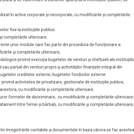
izat în active corporale şi necorporale, cu modificările și completările
elor fixe la instituţiile publice;
și completările ulterioare;
rente unor module care fac parte din procedura de funcţionare a
cările și completările ulterioare;
ice privind execuţia bugetelor de venituri şi cheltuieli ale instituţiilo
sau parţial din venituri proprii şi activităţilor finanţate integral din
, bugetelor creditelor externe, bugetelor fondurilor externe
rivind activitatea de privatizare, gestionate de instituţiile publice,
cestora, cu modificările și completările ulterioare.
uror formelor de discriminare, cu modificările și completările ulterioare;
tament între femei și bărbați, cu modificările și completările ulterioare;
pectiv înregistrările contabile şi documentele în baza cărora se fac acestea