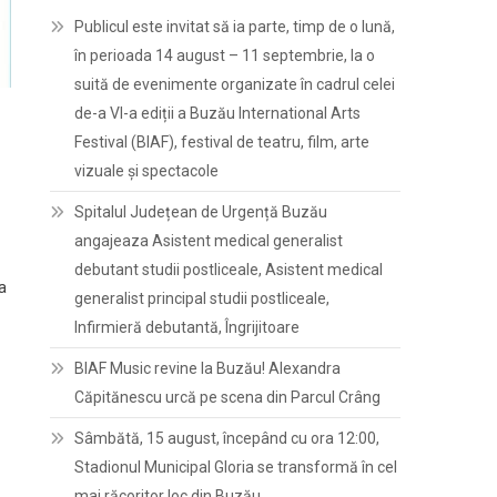
Publicul este invitat să ia parte, timp de o lună,
în perioada 14 august – 11 septembrie, la o
suită de evenimente organizate în cadrul celei
de-a VI-a ediții a Buzău International Arts
Festival (BIAF), festival de teatru, film, arte
vizuale și spectacole
Spitalul Județean de Urgență Buzău
angajeaza Asistent medical generalist
debutant studii postliceale, Asistent medical
a
generalist principal studii postliceale,
Infirmieră debutantă, Îngrijitoare
BIAF Music revine la Buzău! Alexandra
Căpitănescu urcă pe scena din Parcul Crâng
Sâmbătă, 15 august, începând cu ora 12:00,
Stadionul Municipal Gloria se transformă în cel
mai răcoritor loc din Buzău