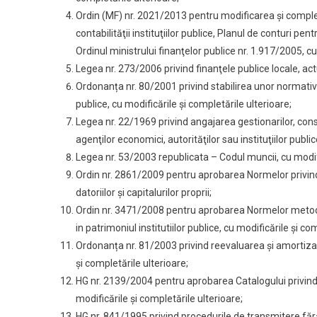
Ordin (MF) nr. 2021/2013 pentru modificarea şi compl
contabilităţii instituţiilor publice, Planul de conturi pen
Ordinul ministrului finanţelor publice nr. 1.917/2005, cu
Legea nr. 273/2006 privind finanţele publice locale, act
Ordonanța nr. 80/2001 privind stabilirea unor normative d
publice, cu modificările și completările ulterioare;
Legea nr. 22/1969 privind angajarea gestionarilor, cons
agenţilor economici, autorităţilor sau instituţiilor publi
Legea nr. 53/2003 republicata – Codul muncii, cu modifi
Ordin nr. 2861/2009 pentru aprobarea Normelor privind 
datoriilor şi capitalurilor proprii;
Ordin nr. 3471/2008 pentru aprobarea Normelor metodol
in patrimoniul institutiilor publice, cu modificările şi co
Ordonanța nr. 81/2003 privind reevaluarea şi amortizarea 
și completările ulterioare;
HG nr. 2139/2004 pentru aprobarea Catalogului privind c
modificările și completările ulterioare;
HG nr. 841/1995 privind procedurile de transmitere fără p