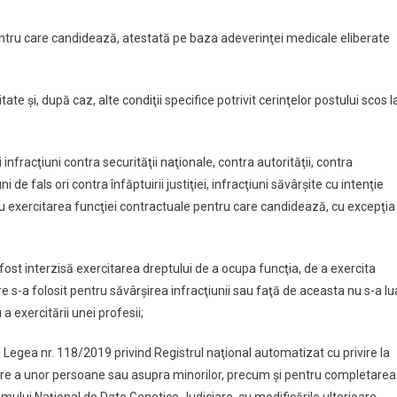
tru care candidează, atestată pe baza adeverinţei medicale eliberate
ate şi, după caz, alte condiţii specifice potrivit cerinţelor postului scos l
fracţiuni contra securităţii naţionale, contra autorităţii, contra
i de fals ori contra înfăptuirii justiţiei, infracţiuni săvârşite cu intenţie
u exercitarea funcţiei contractuale pentru care candidează, cu excepţia
t interzisă exercitarea dreptului de a ocupa funcţia, de a exercita
 s-a folosit pentru săvârşirea infracţiunii sau faţă de aceasta nu s-a lu
a exercitării unei profesii;
in Legea nr. 118/2019 privind Registrul naţional automatizat cu privire la
are a unor persoane sau asupra minorilor, precum şi pentru completarea