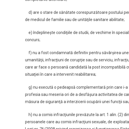
d) are o stare de sănătate corespunzătoare postului pen
de medicul de familie sau de unităţile sanitare abilitate;
e) îndeplineşte condiţiile de studii, de vechime în specialit
concurs;
f) nu a fost condamnată definitiv pentru săvârşirea unei in
umanităţii, infracţiuni de corupţie sau de serviciu, infracţiun
care ar face o persoană candidată la post incompatibilă c
situaţiei în care a intervenit reabilitarea;
g) nu execută o pedeapsă complementară prin care i-a fos
profesia sau meseria ori de a desfăşura activitatea de care
măsura de siguranţă a interzicerii ocupării unei funcţii sau 
h) nu a comis infracţiunile prevăzute la art. 1 alin. (2) d
persoanele care au comis infracţiuni sexuale, de exploat