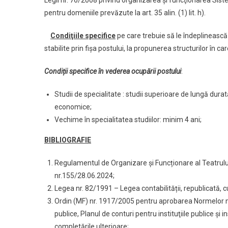
Legii nr. 76/2008 privind organizarea şi funcţionarea Siste
pentru domeniile prevăzute la art. 35 alin. (1) lit. h).
Condiţiile specifice
pe care trebuie să le îndeplineasc
stabilite prin fişa postului, la propunerea structurilor în c
Condiții specifice în vederea ocupării postului
:
Studii de specialitate : studii superioare de lungă dura
economice;
Vechime în specialitatea studiilor: minim 4 ani;
BIBLIOGRAFIE
Regulamentul de Organizare și Funcționare al Teatrului
nr.155/28.06.2024;
Legea nr. 82/1991 – Legea contabilității, republicată, cu
Ordin (MF) nr. 1917/2005 pentru aprobarea Normelor met
publice, Planul de conturi pentru instituţiile publice şi i
completările ulterioare;