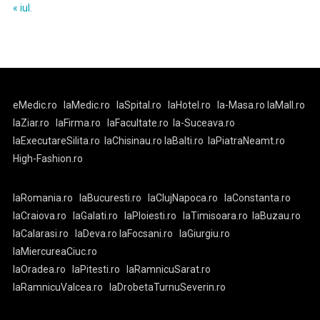
« iul.
eMedic.ro
laMedic.ro
laSpital.ro
laHotel.ro
la-Masa.ro
laMall.ro
laZiar.ro
laFirma.ro
laFacultate.ro
la-Suceava.ro
laExecutareSilita.ro
laChisinau.ro
laBalti.ro
laPiatraNeamt.ro
High-Fashion.ro
laRomania.ro
laBucuresti.ro
laClujNapoca.ro
laConstanta.ro
laCraiova.ro
laGalati.ro
laPloiesti.ro
laTimisoara.ro
laBuzau.ro
laCalarasi.ro
laDeva.ro
laFocsani.ro
laGiurgiu.ro
laMiercureaCiuc.ro
laOradea.ro
laPitesti.ro
laRamnicuSarat.ro
laRamnicuValcea.ro
laDrobetaTurnuSeverin.ro