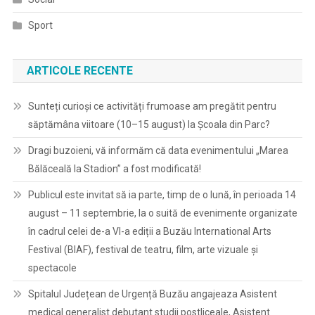
Sport
ARTICOLE RECENTE
Sunteți curioși ce activități frumoase am pregătit pentru
săptămâna viitoare (10–15 august) la Școala din Parc?
Dragi buzoieni, vă informăm că data evenimentului „Marea
Bălăceală la Stadion” a fost modificată!
Publicul este invitat să ia parte, timp de o lună, în perioada 14
august – 11 septembrie, la o suită de evenimente organizate
în cadrul celei de-a VI-a ediții a Buzău International Arts
Festival (BIAF), festival de teatru, film, arte vizuale și
spectacole
Spitalul Județean de Urgență Buzău angajeaza Asistent
medical generalist debutant studii postliceale, Asistent