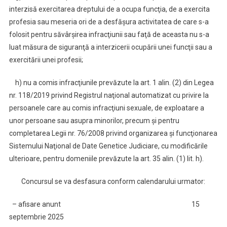
interzisă exercitarea dreptului de a ocupa funcţia, de a exercita
profesia sau meseria ori de a desfăşura activitatea de care s-a
folosit pentru săvârşirea infracţiunii sau faţă de aceasta nu s-a
luat măsura de siguranţă a interzicerii ocupării unei funcţii sau a
exercitării unei profesii;
h) nu a comis infracţiunile prevăzute la art. 1 alin. (2) din Legea
nr. 118/2019 privind Registrul naţional automatizat cu privire la
persoanele care au comis infracţiuni sexuale, de exploatare a
unor persoane sau asupra minorilor, precum şi pentru
completarea Legii nr. 76/2008 privind organizarea şi funcţionarea
Sistemului Naţional de Date Genetice Judiciare, cu modificările
ulterioare, pentru domeniile prevăzute la art. 35 alin. (1) lit. h).
Concursul se va desfasura conform calendarului urmator:
– afisare anunt 15
septembrie 2025