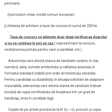
persoane;
i)curriculum vitae, model comun european;
j) chitanța de achitare a taxei de concurs în sumă de 200 lei.
Taxa de concurs se plătește doar după verificarea doarului
și nu se restituie în nici un caz
( neprezentare la concurs,
neobținerea postului pentru care a candidat, etc.)
Adeverinţa care atestă starea de sănătate conţine, în clar,
numărul, data, numele emitentului şi calitatea acestuia, în
formatul standard stabilit prin ordin al ministrului sănătăţii.
Pentru candidaţii cu dizabilităţi, în situaţia solicitării de adaptare
rezonabilă, adeverinţa care atestă starea de sănătate trebuie
însoţită de copia certificatului de încadrare într-un grad de
handicap, emis în condiţiile legii.
Copiile de pe actele prevăzute la lit. b) – e), precum şi copia