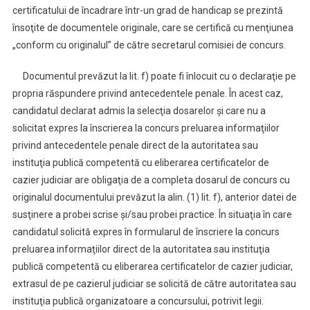
certificatului de încadrare într-un grad de handicap se prezintă
însoţite de documentele originale, care se certifică cu menţiunea
„conform cu originalul” de către secretarul comisiei de concurs.
Documentul prevăzut la lit. f) poate fi înlocuit cu o declaraţie pe
propria răspundere privind antecedentele penale. În acest caz,
candidatul declarat admis la selecţia dosarelor şi care nu a
solicitat expres la înscrierea la concurs preluarea informaţiilor
privind antecedentele penale direct de la autoritatea sau
instituţia publică competentă cu eliberarea certificatelor de
cazier judiciar are obligaţia de a completa dosarul de concurs cu
originalul documentului prevăzut la alin. (1) lit. f), anterior datei de
susţinere a probei scrise şi/sau probei practice. În situaţia în care
candidatul solicită expres în formularul de înscriere la concurs
preluarea informaţiilor direct de la autoritatea sau instituţia
publică competentă cu eliberarea certificatelor de cazier judiciar,
extrasul de pe cazierul judiciar se solicită de către autoritatea sau
instituţia publică organizatoare a concursului, potrivit legii.