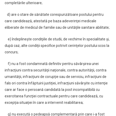
completările ulterioare;
d) are o stare de sănătate corespunzătoare postului pentru
care candidează, atestată pe baza adeverinţei medicale
eliberate de medicul de familie sau de unităţile sanitare abilitate;
e) îndeplineşte condiţiile de studii, de vechime în specialitate şi,
după caz, alte condiţii specifice potrivit cerinţelor postului scos la
concurs;
f) nu a fost condamnată definitiv pentru săvârşirea unei
infracţiuni contra securităţii naţionale, contra autorităţii, contra
umanităţii, infracţiuni de corupţie sau de serviciu, infracţiuni de
fals ori contra înfăptuirii justiţiei, infracţiuni săvârşite cu intenţie
care ar face o persoană candidată la post incompatibilă cu
exercitarea funcţiei contractuale pentru care candidează, cu
excepţia situaţiei în care a intervenit reabilitarea;
g) nu execută o pedeapsă complementară prin care i-a fost