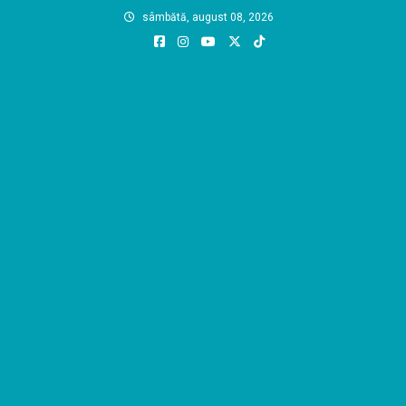
Skip
sâmbătă, august 08, 2026
to
content