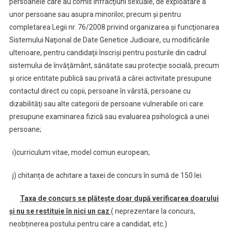
persoanele care au comis infracţiuni sexuale, de exploatare a
unor persoane sau asupra minorilor, precum şi pentru
completarea Legii nr. 76/2008 privind organizarea şi funcţionarea
Sistemului Naţional de Date Genetice Judiciare, cu modificările
ulterioare, pentru candidaţii înscrişi pentru posturile din cadrul
sistemului de învăţământ, sănătate sau protecţie socială, precum
şi orice entitate publică sau privată a cărei activitate presupune
contactul direct cu copii, persoane în vârstă, persoane cu
dizabilităţi sau alte categorii de persoane vulnerabile ori care
presupune examinarea fizică sau evaluarea psihologică a unei
persoane;
i)curriculum vitae, model comun european;
j) chitanța de achitare a taxei de concurs în sumă de 150 lei.
Taxa de concurs se plătește doar după verificarea doarului
și nu se restituie în nici un caz
( neprezentare la concurs,
neobținerea postului pentru care a candidat, etc.)