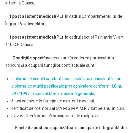
infantilă Ojasca;
–
1 post asistent medical(PL)
în cadrul Compartimentului de
Îngrijiri Paliative Nifon;
–
1 post asistent medical(PL)
în cadrul secției Psihiatrie VI-art.
110 C.P. Ojasca.
Condi
ţ
iile specifice
necesare în vederea participării la
concurs şi a ocupării funcţiilor contractuale sunt:
diplomă de școală sanitară postliceală sau echivalentă, sau
diplomă de studii postliceale prin echivalare conform H.G nr.
797/1997 în specialitatea medicină generală,
6 luni vechime în funcția de asistent medical,
certificat de membru al O.A.M.G.M.A.M.R vizat pe anul în curs,
aviz de liberă practică și asigurare de malpraxis.
Fișele de post corespunzătoare sunt parte integrantă din