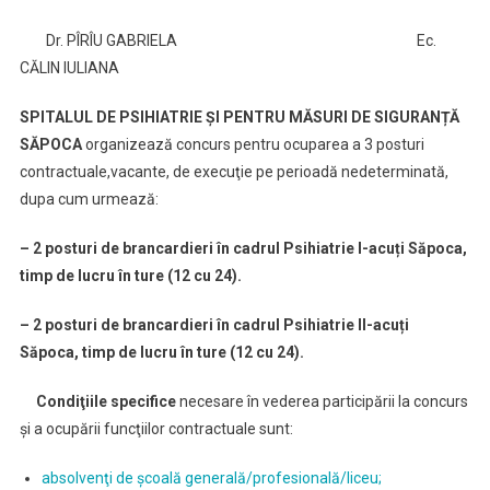
Dr. PÎRÎU GABRIELA Ec.
CĂLIN IULIANA
SPITALUL DE PSIHIATRIE ȘI PENTRU MĂSURI DE SIGURANȚĂ
SĂPOCA
organizează concurs pentru ocuparea a 3 posturi
contractuale,vacante, de execuţie pe perioadă nedeterminată,
dupa cum urmează:
– 2 posturi de brancardieri
în cadrul Psihiatrie I-acuți Săpoca,
timp de lucru
în ture (12 cu 24)
.
– 2 posturi de brancardieri
în cadrul Psihiatrie II-acuți
Săpoca, timp de lucru
în ture (12 cu 24)
.
Condi
ţ
iile specifice
necesare în vederea participării la concurs
şi a ocupării funcţiilor contractuale sunt:
absolvenţi de şcoală generală/profesională/liceu;