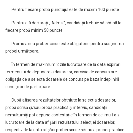
Pentru fiecare probă punctajul este de maxim 100 puncte.
Pentru a fi declarați „ Admis”, candidații trebuie să obțină la
fiecare probă minim 50 puncte.
Promovarea probei scrise este obligatorie pentru susținerea
probei următoare.
În termen de maximum 2 zile lucrătoare de la data expirării
termenului de depunere a dosarelor, comisia de concurs are
obligația de a selecta dosarele de concurs pe baza îndeplinirii
condițiilor de participare.
După afișarea rezultatelor obtniute la selecția dosarelor,
proba scrisă și/sau proba practică și interviu, candidații
nemulțumiți pot depune contestație în termen de cel mult o zi
lucrătoare de la data afișării rezultatului selecției dosarelor,
respectiv de la data afișării probei scrise și/sau a probei practice