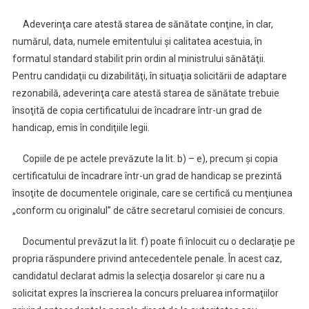
Adeverinţa care atestă starea de sănătate conţine, în clar,
numărul, data, numele emitentului şi calitatea acestuia, în
formatul standard stabilit prin ordin al ministrului sănătăţii.
Pentru candidaţii cu dizabilităţi, în situaţia solicitării de adaptare
rezonabilă, adeverinţa care atestă starea de sănătate trebuie
însoţită de copia certificatului de încadrare într-un grad de
handicap, emis în condiţiile legii.
Copiile de pe actele prevăzute la lit. b) – e), precum şi copia
certificatului de încadrare într-un grad de handicap se prezintă
însoţite de documentele originale, care se certifică cu menţiunea
„conform cu originalul” de către secretarul comisiei de concurs.
Documentul prevăzut la lit. f) poate fi înlocuit cu o declaraţie pe
propria răspundere privind antecedentele penale. În acest caz,
candidatul declarat admis la selecţia dosarelor şi care nu a
solicitat expres la înscrierea la concurs preluarea informaţiilor