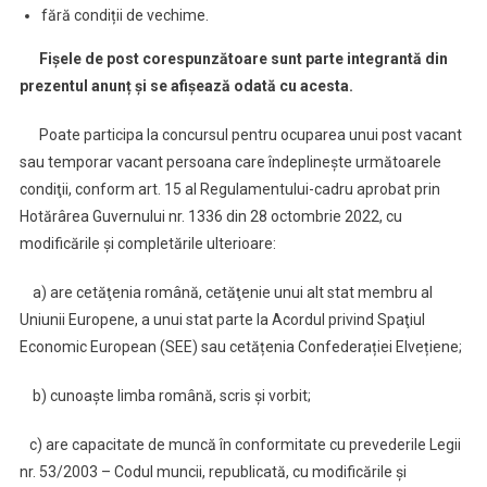
fără condiții de vechime.
Fișele de post corespunzătoare sunt parte integrantă din
prezentul anunț și se afișează odată cu acesta.
Poate participa la concursul pentru ocuparea unui post vacant
sau temporar vacant persoana care îndeplineşte următoarele
condiţii, conform art. 15 al Regulamentului-cadru aprobat prin
Hotărârea Guvernului nr. 1336 din 28 octombrie 2022, cu
modificările și completările ulterioare:
a) are cetăţenia română, cetăţenie unui alt stat membru al
Uniunii Europene, a unui stat parte la Acordul privind Spaţiul
Economic European (SEE) sau cetățenia Confederației Elvețiene;
b) cunoaşte limba română, scris şi vorbit;
c) are capacitate de muncă în conformitate cu prevederile Legii
nr. 53/2003 – Codul muncii, republicată, cu modificările şi