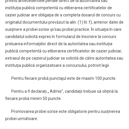
privind antecedentele penale direct de la autoritatea sau
instituţia publică competentă cu eliberarea certificatelor de
cazier judiciar are obligaţia de a completa dosarul de concurs cu
originalul documentului prevăzut la alin. (1) lit. f), anterior datei de
susţinere a probei scrise şi/sau probei practice. În situaţia în care
candidatul solicită expres în formularul de înscriere la concurs
preluarea informaţiilor direct de la autoritatea sau instituţia
publică competentă cu eliberarea certificatelor de cazier judiciar,
extrasul de pe cazierul judiciar se solicită de către autoritatea sau
instituţia publică organizatoare a concursului, potrivit legii.
Pentru fiecare probă punctajul este de maxim 100 puncte.
Pentru a fi declarați „ Admis”, candidații trebuie să obțină la
fiecare probă minim 50 puncte.
Promovarea probei scrise este obligatorie pentru susținerea
probei următoare.