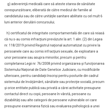
g) adeverinţă medicală care să ateste starea de sănătate
corespunzătoare, eliberată de către medicul de familie al
candidatului sau de către unităţile sanitare abilitate cu cel mult 6
luni anterior derulării concursului;
h) certificatul de integritate comportamentală din care să reiasă
că nu s-au comis infracţiuni prevăzute la art. 1 alin. (2) din Legea
nr. 118/2019 privind Registrul naţional automatizat cu privire la
persoanele care au comis infracţiuni sexuale, de exploatare a
unor persoane sau asupra minorilor, precum şi pentru
completarea Legii nr. 76/2008 privind organizarea şi funcţionarea
Sistemului Naţional de Date Genetice Judiciare, cu modificările
ulterioare, pentru candidaţii înscrişi pentru posturile din cadrul
sistemului de învăţământ, sănătate sau protecţie socială, precum
şi orice entitate publică sau privată a cărei activitate presupune
contactul direct cu copii, persoane în vârstă, persoane cu
dizabilităţi sau alte categorii de persoane vulnerabile ori care
presupune examinarea fizică sau evaluarea psihologică a unei