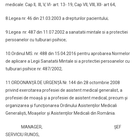
medicale: Cap II, III, V, VI- art. 13- 19, Cap VII, VIII, XII- art 64,
8.Legea nr. 46 din 21.03.2003 a drepturilor pacientului;
9.Legea nr. 487 din 11.07.2002 a sanatatii mintale si a protectiei
persoanelor cu tulburari psihice;
10.Ordinul MS. nr. 488 din 15.04.2016 pentru aprobarea Normelor
de aplicare a Legii Sanatatii Mintale si a protectiei persoanelor cu
tulburari psihice nr. 487/2002;
11.ORDONANŢĂ DE URGENŢĂ Nr. 144 din 28 octombrie 2008
privind exercitarea profesiei de asistent medical generalist, a
profesiei de moaşă şi a profesiei de asistent medical, precum şi
organizarea şi funcţionarea Ordinului Asistenţilor Medicali
Generalişti, Moaşelor şi Asistenţilor Medicali din România.
MANAGER, ȘEF
SERVICIU RUNOS,