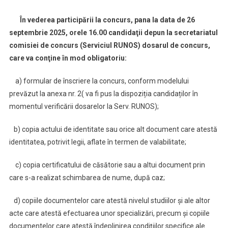
În vederea participării la concurs
,
pana la data de
26
septembrie 2025
, orele 16.00 candidaţii depun
la
secretariatul
comisiei de concurs (
Serviciul RUNOS)
dosarul de concurs,
care va conţine în mod obligatoriu:
a) formular de înscriere la concurs, conform modelului
prevăzut la anexa nr. 2( va fi pus la dispoziția candidaților în
momentul verificării dosarelor la Serv. RUNOS);
b) copia actului de identitate sau orice alt document care atestă
identitatea, potrivit legii, aflate în termen de valabilitate;
c) copia certificatului de căsătorie sau a altui document prin
care s-a realizat schimbarea de nume, după caz;
d) copiile documentelor care atestă nivelul studiilor şi ale altor
acte care atestă efectuarea unor specializări, precum şi copiile
documentelor care atestă îndeplinirea condiţiilor specifice ale