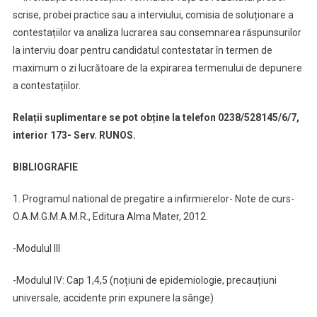
scrise, probei practice sau a interviului, comisia de soluționare a
contestațiilor va analiza lucrarea sau consemnarea răspunsurilor
la interviu doar pentru candidatul contestatar în termen de
maximum o zi lucrătoare de la expirarea termenului de depunere
a contestațiilor.
Relații suplimentare se pot obține la telefon 0238/528145/6/7,
interior 173- Serv. RUNOS.
BIBLIOGRAFIE
1. Programul national de pregatire a infirmierelor- Note de curs-
O.A.M.G.M.A.M.R., Editura Alma Mater, 2012.
-Modulul III
-Modulul IV: Cap 1,4,5 (noțiuni de epidemiologie, precauțiuni
universale, accidente prin expunere la sânge)