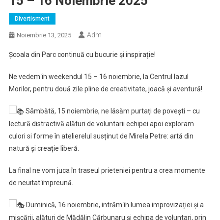
15 – 16 Noiembrie 2025
Divertisment
Adm
Noiembrie 13, 2025
Școala din Parc continuă cu bucurie și inspirație!
Ne vedem în weekendul 15 – 16 noiembrie, la Centrul Iazul
Morilor, pentru două zile pline de creativitate, joacă și aventură!
Sâmbătă, 15 noiembrie, ne lăsăm purtați de povești – cu
lectură distractivă alături de voluntarii echipei apoi exploram
culori si forme în atelierelul susținut de Mirela Petre: artă din
natură și creație liberă.
La final ne vom juca în traseul prieteniei pentru a crea momente
de neuitat împreună.
Duminică, 16 noiembrie, intrăm în lumea improvizației și a
mișcării, alături de Mădălin Cărbunaru și echipa de voluntari, prin