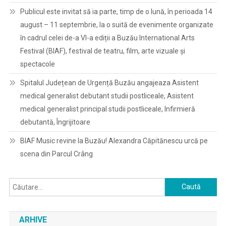
Publicul este invitat să ia parte, timp de o lună, în perioada 14
august – 11 septembrie, la o suită de evenimente organizate
în cadrul celei de-a VI-a ediții a Buzău International Arts
Festival (BIAF), festival de teatru, film, arte vizuale și
spectacole
Spitalul Județean de Urgență Buzău angajeaza Asistent
medical generalist debutant studii postliceale, Asistent
medical generalist principal studii postliceale, Infirmieră
debutantă, Îngrijitoare
BIAF Music revine la Buzău! Alexandra Căpitănescu urcă pe
scena din Parcul Crâng
Caută
după:
ARHIVE