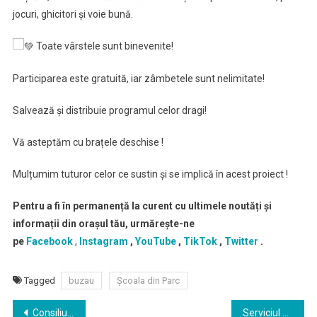
jocuri, ghicitori și voie bună.
Toate vârstele sunt binevenite!
Participarea este gratuită, iar zâmbetele sunt nelimitate!
Salvează și distribuie programul celor dragi!
Vă asteptăm cu brațele deschise !
Mulțumim tuturor celor ce sustin și se implică în acest proiect !
Pentru a fi în permanență la curent cu ultimele noutăți și
informații din orașul tău, urmărește-ne
pe
Facebook
,
Instagram
,
YouTube
,
TikTok
,
Twitter
.
Tagged
buzau
Școala din Parc
Navigare
Consiliul judeţean Buzău organizează concurs de promovare pentru ocuparea funcţiei publice de conducere unice vacante de „director executiv, gradul II” la Direcția Județeană de Evidență a Persoanelor Buzău
Serviciul de Ambulanţă Judeţean Buzău angajeaza operator registrator de urgență debutant