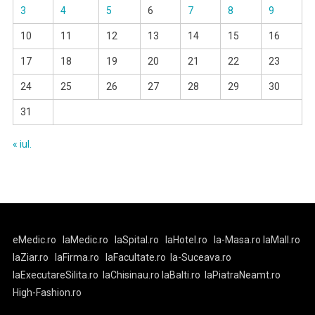
3
4
5
6
7
8
9
10
11
12
13
14
15
16
17
18
19
20
21
22
23
24
25
26
27
28
29
30
31
« iul.
eMedic.ro
laMedic.ro
laSpital.ro
laHotel.ro
la-Masa.ro
laMall.ro
laZiar.ro
laFirma.ro
laFacultate.ro
la-Suceava.ro
laExecutareSilita.ro
laChisinau.ro
laBalti.ro
laPiatraNeamt.ro
High-Fashion.ro