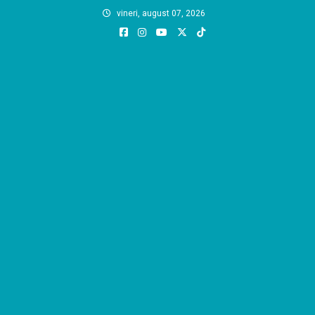
Skip
vineri, august 07, 2026
to
content