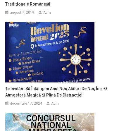
Tradiționale Românești
august 7, 2019
Adm
Te Invităm Să Întâmpini Anul Nou Alături De Noi, Într-O
Atmosferă Magică Și Plină De Distracție!
decembrie 17, 2024
Adm