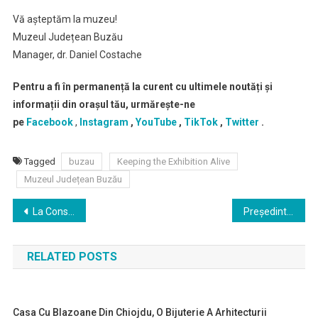
Vă așteptăm la muzeu!
Muzeul Județean Buzău
Manager, dr. Daniel Costache
Pentru a fi în permanență la curent cu ultimele noutăți și
informații din orașul tău, urmărește-ne
pe
Facebook
,
Instagram
,
YouTube
,
TikTok
,
Twitter
.
Tagged
buzau
Keeping the Exhibition Alive
Muzeul Județean Buzău
Navigare
La Consiliul Județean Buzău 26 de UAT-uri au semnat 29 de contracte pentru proiecte de iluminat public, finanțate prin Administrația Fondului pentru Mediu
Președintele Consiliului Județean Buzău, Marcel Ciolacu, a avut joi o întrevedere cu managerul Spitalului Universitar de Urgență București, Cătălin Cîrstoiu, cu scopul înființării primului consorțiu public între unitățile spitalicești din județ și cea din Capitală
în
RELATED POSTS
articole
Casa Cu Blazoane Din Chiojdu, O Bijuterie A Arhitecturii