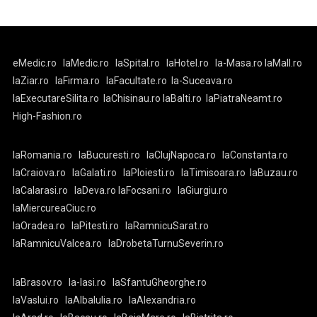
eMedic.ro
laMedic.ro
laSpital.ro
laHotel.ro
la-Masa.ro
laMall.ro
laZiar.ro
laFirma.ro
laFacultate.ro
la-Suceava.ro
laExecutareSilita.ro
laChisinau.ro
laBalti.ro
laPiatraNeamt.ro
High-Fashion.ro
laRomania.ro
laBucuresti.ro
laClujNapoca.ro
laConstanta.ro
laCraiova.ro
laGalati.ro
laPloiesti.ro
laTimisoara.ro
laBuzau.ro
laCalarasi.ro
laDeva.ro
laFocsani.ro
laGiurgiu.ro
laMiercureaCiuc.ro
laOradea.ro
laPitesti.ro
laRamnicuSarat.ro
laRamnicuValcea.ro
laDrobetaTurnuSeverin.ro
laBrasov.ro
la-Iasi.ro
laSfantuGheorghe.ro
laVaslui.ro
laAlbaIulia.ro
laAlexandria.ro