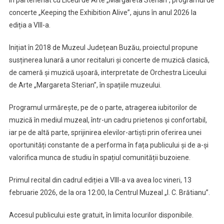
în parteneriat cu Liceul de Arte „Margareta Sterian”, programul de
concerte „Keeping the Exhibition Alive”, ajuns în anul 2026 la
ediția a VIII-a.
Inițiat în 2018 de Muzeul Județean Buzău, proiectul propune
susținerea lunară a unor recitaluri și concerte de muzică clasică,
de cameră și muzică ușoară, interpretate de Orchestra Liceului
de Arte „Margareta Sterian”, în spațiile muzeului.
Programul urmărește, pe de o parte, atragerea iubitorilor de
muzică în mediul muzeal, într-un cadru prietenos și confortabil,
iar pe de altă parte, sprijinirea elevilor-artiști prin oferirea unei
oportunități constante de a performa în fața publicului și de a-și
valorifica munca de studiu în spațiul comunității buzoiene.
Primul recital din cadrul ediției a VIII-a va avea loc vineri, 13
februarie 2026, de la ora 12:00, la Centrul Muzeal „I. C. Brătianu”.
Accesul publicului este gratuit, în limita locurilor disponibile.