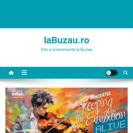
laBuzau.ro
Stiri si evenimente la Buzau