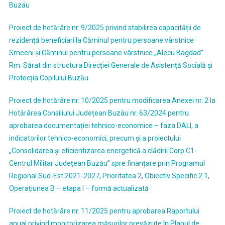
Buzău
Proiect de hotărâre nr. 9/2025 privind stabilirea capacității de
rezidență beneficiari la Căminul pentru persoane vârstnice
Smeeni și Căminul pentru persoane vârstnice „Alecu Bagdad”
Rm. Sărat din structura Direcției Generale de Asistență Socială și
Protecția Copilului Buzău
Proiect de hotărâre nr. 10/2025 pentru modificarea Anexei nr. 2 la
Hotărârea Consiliului Județean Buzău nr. 63/2024 pentru
aprobarea documentației tehnico-economice – faza DALI, a
indicatorilor tehnico-economici, precum și a proiectului
„Consolidarea și eficientizarea energetică a clădirii Corp C1-
Centrul Militar Județean Buzău” spre finanțare prin Programul
Regional Sud-Est 2021-2027, Prioritatea 2, Obiectiv Specific 2.1,
Operațiunea B – etapa I – formă actualizată
Proiect de hotărâre nr. 11/2025 pentru aprobarea Raportului
anual privind monitorizarea măsurilor prevăzute în Planul de