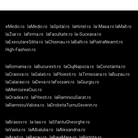
eMedic.ro
laMedic.ro
laSpital.ro
laHotel.ro
la-Masa.ro
laMall.ro
laZiar.ro
laFirma.ro
laFacultate.ro
la-Suceava.ro
laExecutareSilita.ro
laChisinau.ro
laBalti.ro
laPiatraNeamt.ro
High-Fashion.ro
laRomania.ro
laBucuresti.ro
laClujNapoca.ro
laConstanta.ro
laCraiova.ro
laGalati.ro
laPloiesti.ro
laTimisoara.ro
laBuzau.ro
laCalarasi.ro
laDeva.ro
laFocsani.ro
laGiurgiu.ro
laMiercureaCiuc.ro
laOradea.ro
laPitesti.ro
laRamnicuSarat.ro
laRamnicuValcea.ro
laDrobetaTurnuSeverin.ro
laBrasov.ro
la-Iasi.ro
laSfantuGheorghe.ro
laVaslui.ro
laAlbaIulia.ro
laAlexandria.ro
laArad.ro
laBacau.ro
laBaiaMare.ro
laBistrita.ro