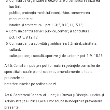
Comisia de organizare şi dezvoltare urbanistică, realizarea
lucrărilor
publice, protecţia mediului înconjurător, conservarea
monumentelor
istorice şi arhitectură – pct. 1-3; 5, 8,10,11,15,16;
Comisia pentru servicii publice, comerţ şi agricultură –
pct. 1-3; 5, 8,12-17;
Comisia pentru activităţi ştiinţifice, învăţământ, sănătate,
cultură,
culte, protecţie socială, sportive şi de turism – pct. 1-9 , 15,16 .
Art.5. Consilierii județeni pot formula, în ședințele comisiilor de
specialitate sau în plenul ședinței, amendamente la toate
proiectele de
hotărâre înscrise pe ordinea de zi.
Art.6. Secretarul General al Judeţului Buzău și Direcția Juridică și
Administrație Publică Locală vor aduce la îndeplinire prevederile
prezentei