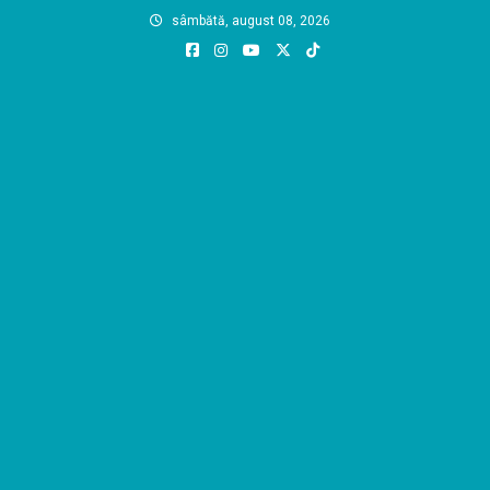
Skip
sâmbătă, august 08, 2026
to
content