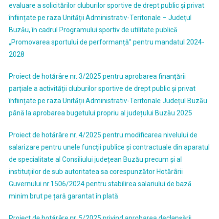
evaluare a solicitărilor cluburilor sportive de drept public și privat
înființate pe raza Unității Administrativ-Teritoriale – Județul
Buzău, în cadrul Programului sportiv de utilitate publică
„Promovarea sportului de performanță” pentru mandatul 2024-
2028
Proiect de hotărâre nr. 3/2025 pentru aprobarea finanțării
parțiale a activității cluburilor sportive de drept public și privat
înființate pe raza Unității Administrativ-Teritoriale Județul Buzău
până la aprobarea bugetului propriu al județului Buzău 2025
Proiect de hotărâre nr. 4/2025 pentru modificarea nivelului de
salarizare pentru unele funcții publice și contractuale din aparatul
de specialitate al Consiliului județean Buzău precum și al
instituțiilor de sub autoritatea sa corespunzător Hotărârii
Guvernului nr.1506/2024 pentru stabilirea salariului de bază
minim brut pe țară garantat în plată
Proiect de hotărâre nr. 5/2025 privind aprobarea declanșării