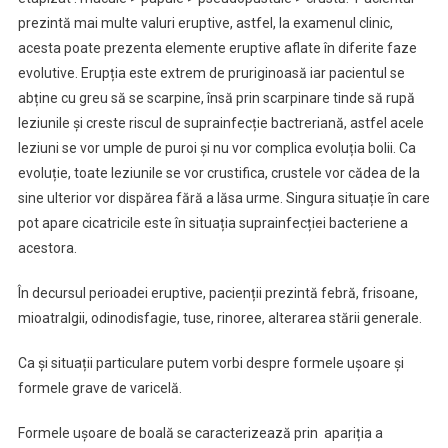
prezintă mai multe valuri eruptive, astfel, la examenul clinic,
acesta poate prezenta elemente eruptive aflate în diferite faze
evolutive. Erupția este extrem de pruriginoasă iar pacientul se
abține cu greu să se scarpine, însă prin scarpinare tinde să rupă
leziunile și creste riscul de suprainfecție bactreriană, astfel acele
leziuni se vor umple de puroi și nu vor complica evoluția bolii. Ca
evoluție, toate leziunile se vor crustifica, crustele vor cădea de la
sine ulterior vor dispărea fără a lăsa urme. Singura situație în care
pot apare cicatricile este în situația suprainfecției bacteriene a
acestora.
În decursul perioadei eruptive, pacienții prezintă febră, frisoane,
mioatralgii, odinodisfagie, tuse, rinoree, alterarea stării generale.
Ca și situații particulare putem vorbi despre formele ușoare și
formele grave de varicelă.
Formele ușoare de boală se caracterizează prin apariția a