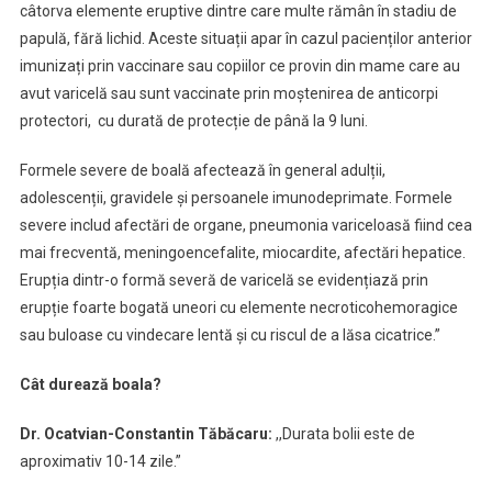
câtorva elemente eruptive dintre care multe rămân în stadiu de
papulă, fără lichid. Aceste situații apar în cazul pacienților anterior
imunizați prin vaccinare sau copiilor ce provin din mame care au
avut varicelă sau sunt vaccinate prin moștenirea de anticorpi
protectori, cu durată de protecție de până la 9 luni.
Formele severe de boală afectează în general adulții,
adolescenții, gravidele și persoanele imunodeprimate. Formele
severe includ afectări de organe, pneumonia variceloasă fiind cea
mai frecventă, meningoencefalite, miocardite, afectări hepatice.
Erupția dintr-o formă severă de varicelă se evidențiază prin
erupție foarte bogată uneori cu elemente necroticohemoragice
sau buloase cu vindecare lentă și cu riscul de a lăsa cicatrice.”
Cât durează boala?
Dr. Ocatvian-Constantin Tăbăcaru:
,,Durata bolii este de
aproximativ 10-14 zile.”