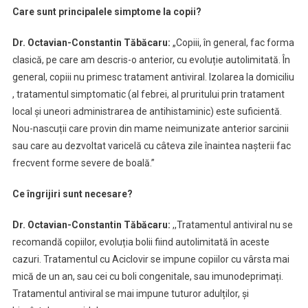
Care sunt principalele simptome la copii?
Dr. Octavian-Constantin Tăbăcaru:
„Copiii, în general, fac forma
clasică, pe care am descris-o anterior, cu evoluție autolimitată. În
general, copiii nu primesc tratament antiviral. Izolarea la domiciliu
, tratamentul simptomatic (al febrei, al pruritului prin tratament
local și uneori administrarea de antihistaminic) este suficientă.
Nou-nascuții care provin din mame neimunizate anterior sarcinii
sau care au dezvoltat varicelă cu câteva zile înaintea nașterii fac
frecvent forme severe de boală.”
Ce îngrijiri sunt necesare?
Dr. Octavian-Constantin Tăbăcaru:
,,Tratamentul antiviral nu se
recomandă copiilor, evoluția bolii fiind autolimitată în aceste
cazuri. Tratamentul cu Aciclovir se impune copiilor cu vârsta mai
mică de un an, sau cei cu boli congenitale, sau imunodeprimați.
Tratamentul antiviral se mai impune tuturor adulților, și