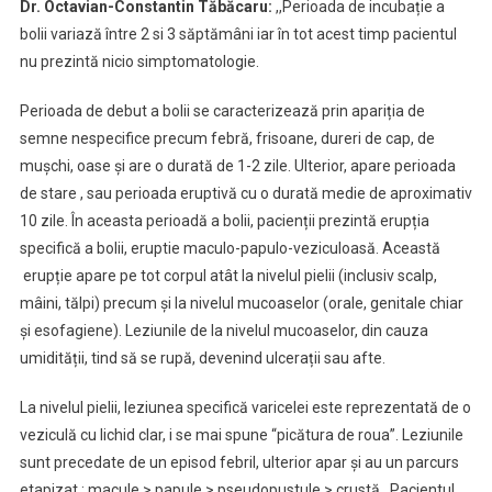
Dr. Octavian-Constantin Tăbăcaru:
,,Perioada de incubație a
bolii variază între 2 si 3 săptămâni iar în tot acest timp pacientul
nu prezintă nicio simptomatologie.
Perioada de debut a bolii se caracterizează prin apariția de
semne nespecifice precum febră, frisoane, dureri de cap, de
mușchi, oase și are o durată de 1-2 zile. Ulterior, apare perioada
de stare , sau perioada eruptivă cu o durată medie de aproximativ
10 zile. În aceasta perioadă a bolii, pacienții prezintă erupția
specifică a bolii, eruptie maculo-papulo-veziculoasă. Această
erupție apare pe tot corpul atât la nivelul pielii (inclusiv scalp,
mâini, tălpi) precum și la nivelul mucoaselor (orale, genitale chiar
și esofagiene). Leziunile de la nivelul mucoaselor, din cauza
umidității, tind să se rupă, devenind ulcerații sau afte.
La nivelul pielii, leziunea specifică varicelei este reprezentată de o
veziculă cu lichid clar, i se mai spune “picătura de roua”. Leziunile
sunt precedate de un episod febril, ulterior apar și au un parcurs
etapizat : macule > papule > pseudopustule > crustă. Pacientul