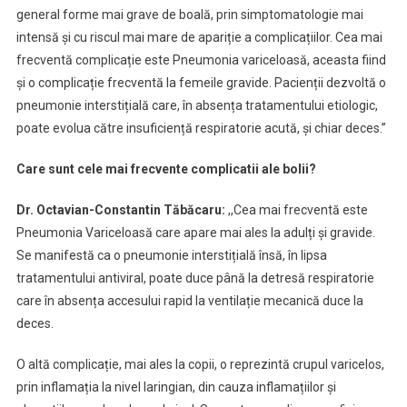
general forme mai grave de boală, prin simptomatologie mai
intensă și cu riscul mai mare de apariție a complicațiilor. Cea mai
frecventă complicație este Pneumonia variceloasă, aceasta fiind
și o complicație frecventă la femeile gravide. Pacienții dezvoltă o
pneumonie interstițială care, în absența tratamentului etiologic,
poate evolua către insuficiență respiratorie acută, și chiar deces.”
Care sunt cele mai frecvente complicatii ale bolii?
Dr. Octavian-Constantin Tăbăcaru:
,,Cea mai frecventă este
Pneumonia Variceloasă care apare mai ales la adulți și gravide.
Se manifestă ca o pneumonie interstițială însă, în lipsa
tratamentului antiviral, poate duce până la detresă respiratorie
care în absența accesului rapid la ventilație mecanică duce la
deces.
O altă complicație, mai ales la copii, o reprezintă crupul varicelos,
prin inflamația la nivel laringian, din cauza inflamațiilor și