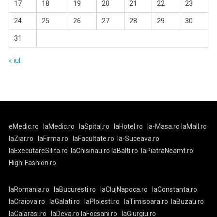
17
18
19
20
21
22
23
24
25
26
27
28
29
30
31
« iul.
eMedic.ro
laMedic.ro
laSpital.ro
laHotel.ro
la-Masa.ro
laMall.ro
laZiar.ro
laFirma.ro
laFacultate.ro
la-Suceava.ro
laExecutareSilita.ro
laChisinau.ro
laBalti.ro
laPiatraNeamt.ro
High-Fashion.ro
laRomania.ro
laBucuresti.ro
laClujNapoca.ro
laConstanta.ro
laCraiova.ro
laGalati.ro
laPloiesti.ro
laTimisoara.ro
laBuzau.ro
laCalarasi.ro
laDeva.ro
laFocsani.ro
laGiurgiu.ro