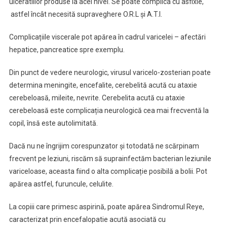
ulceratiilor produse la acel nivel. Se poate complica cu asfixie,
astfel încât necesită supraveghere O.R.L și A.T.I.
Complicațiile viscerale pot apărea în cadrul varicelei – afectări
hepatice, pancreatice spre exemplu.
Din punct de vedere neurologic, virusul varicelo-zosterian poate
determina meningite, encefalite, cerebelită acută cu ataxie
cerebeloasă, mileite, nevrite. Cerebelita acută cu ataxie
cerebeloasă este complicația neurologică cea mai frecventă la
copil, însă este autolimitată.
Dacă nu ne îngrijim corespunzator și totodată ne scărpinam
frecvent pe leziuni, riscăm să suprainfectăm bacterian leziunile
variceloase, aceasta fiind o alta complicație posibilă a bolii. Pot
apărea astfel, furuncule, celulite.
La copiii care primesc aspirină, poate apărea Sindromul Reye,
caracterizat prin encefalopatie acută asociată cu