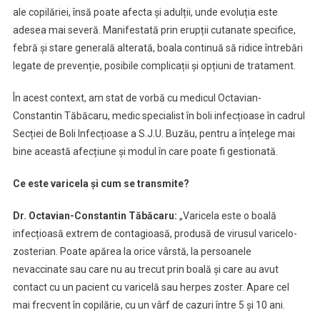
ale copilăriei, însă poate afecta și adulții, unde evoluția este
adesea mai severă. Manifestată prin erupții cutanate specifice,
febră și stare generală alterată, boala continuă să ridice întrebări
legate de prevenție, posibile complicații și opțiuni de tratament.
În acest context, am stat de vorbă cu medicul Octavian-
Constantin Tăbăcaru, medic specialist în boli infecțioase în cadrul
Secției de Boli Infecțioase a S.J.U. Buzău, pentru a înțelege mai
bine această afecțiune și modul în care poate fi gestionată.
Ce este varicela și cum se transmite?
Dr. Octavian-Constantin Tăbăcaru:
„Varicela este o boală
infecțioasă extrem de contagioasă, produsă de virusul varicelo-
zosterian. Poate apărea la orice vârstă, la persoanele
nevaccinate sau care nu au trecut prin boală și care au avut
contact cu un pacient cu varicelă sau herpes zoster. Apare cel
mai frecvent în copilărie, cu un vârf de cazuri între 5 și 10 ani.