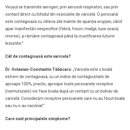
Virusul se transmite aerogen, prin aerosoli respiratori, sau prin
contact direct cu lichidul din veziculele de varicelă. O persoană
este contagioasă cu câteva zile înainte de apariția erupției, când
apar manifestări nespecifice (febră, frison, mialgii, tuse seacă,
rinoree), și rămâne contagioasă până la crustificarea tuturor
leziunilor.”
Cât de contagioasă este varicela?
Dr. Octavian-Constantin Tăbăcaru:
„Varicela este o boală
extrem de contagioasă, cu un indice de contagiozitate de
aproape 100%; practic, aproape toate persoanele receptive
(neimunizate) vor face boala după un contact cu un bolnav de
varicelă. Considerăm receptive persoanele care nu au făcut boala
sau nu s-au vaccinat.”
Care sunt principalele simptome?