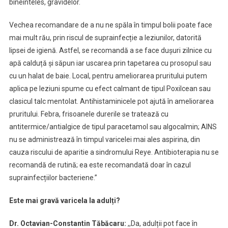
bineînteles, gravidelor.
Vechea recomandare de a nu ne spăla în timpul bolii poate face
mai mult rău, prin riscul de suprainfecție a leziunilor, datorită
lipsei de igienă. Astfel, se recomandă a se face dușuri zilnice cu
apă calduță și săpun iar uscarea prin tapetarea cu prosopul sau
cu un halat de baie. Local, pentru ameliorarea pruritului putem
aplica pe leziuni spume cu efect calmant de tipul Poxilcean sau
clasicul talc mentolat. Antihistaminicele pot ajută în ameliorarea
pruritului. Febra, frisoanele durerile se tratează cu
antitermice/antialgice de tipul paracetamol sau algocalmin; AINS
nu se administrează în timpul varicelei mai ales aspirina, din
cauza riscului de aparitie a sindromului Reye. Antibioterapia nu se
recomandă de rutină; ea este recomandată doar în cazul
suprainfecțiilor bacteriene.”
Este mai gravă varicela la adulți?
Dr. Octavian-Constantin Tăbăcaru:
,,Da, adulții pot face în