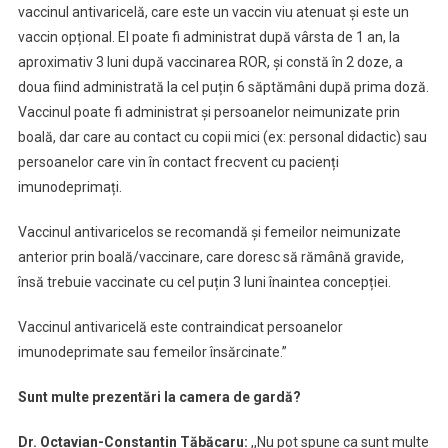
vaccinul antivaricelă, care este un vaccin viu atenuat și este un
vaccin opțional. El poate fi administrat după vârsta de 1 an, la
aproximativ 3 luni după vaccinarea ROR, și constă în 2 doze, a
doua fiind administrată la cel puțin 6 săptămâni după prima doză.
Vaccinul poate fi administrat și persoanelor neimunizate prin
boală, dar care au contact cu copii mici (ex: personal didactic) sau
persoanelor care vin în contact frecvent cu pacienți
imunodeprimați.
Vaccinul antivaricelos se recomandă și femeilor neimunizate
anterior prin boală/vaccinare, care doresc să rămână gravide,
însă trebuie vaccinate cu cel puțin 3 luni înaintea concepției.
Vaccinul antivaricelă este contraindicat persoanelor
imunodeprimate sau femeilor însărcinate.”
Sunt multe prezentări la camera de gardă?
Dr. Octavian-Constantin Tăbăcaru:
,,Nu pot spune ca sunt multe