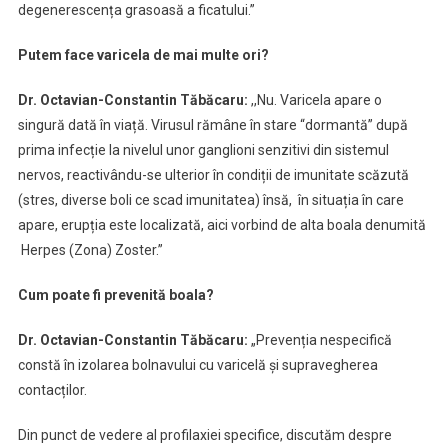
degenerescența grasoasă a ficatului.”
Putem face varicela de mai multe ori?
Dr. Octavian-Constantin Tăbăcaru:
,,Nu. Varicela apare o
singură dată în viață. Virusul rămâne în stare “dormantă” după
prima infecție la nivelul unor ganglioni senzitivi din sistemul
nervos, reactivându-se ulterior în condiții de imunitate scăzută
(stres, diverse boli ce scad imunitatea) însă, în situația în care
apare, erupția este localizată, aici vorbind de alta boala denumită
Herpes (Zona) Zoster.”
Cum poate fi prevenită boala?
Dr. Octavian-Constantin Tăbăcaru:
„Prevenția nespecifică
constă în izolarea bolnavului cu varicelă și supravegherea
contacților.
Din punct de vedere al profilaxiei specifice, discutăm despre