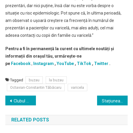
prezentări, dar nici puține, însă clar nu este vorba despre o
situație cu risc epidemiologic. Pot spune că, în ultima perioadă,
am observat o ușoară creștere ca frecvență în numărul de
prezentări a pacienților cu varicelă, mai ales adulți, cel mai
adesea contacți cu copii din familie cu varicelă.”
Pentru a fi în permanență la curent cu ultimele noutăți și
informații din orașul tău, urmărește-ne
pe
Facebook
,
Instagram
,
YouTube
,
TikTok
,
Twitter
.
Tagged
buzau
la buzau
Octavian-Constantin Tăbăcaru
varicela
Navigare
Clubul Sportiv Școlar Buzău angajeaza contabil șef
Stațiunea de Cercetare Dezvoltare pentru Legumicultură Buzău angajeaza Tehnician electromecanic
în
RELATED POSTS
articole