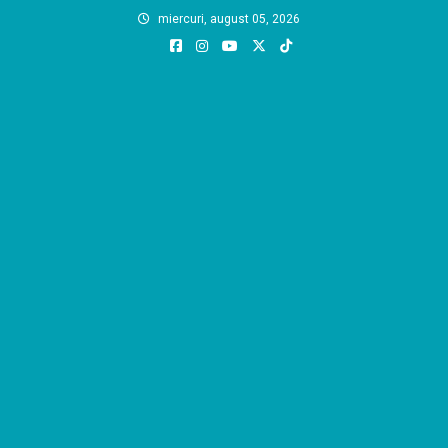
Skip
miercuri, august 05, 2026
to
content