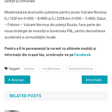
sătești și comunale.
Modernizarea drumurilor județene pentru acces Vulcanii Noroioși
DJ 102F km 0+000 – 8+800 și DJ 220A km 0+000 – 5+800, Sătuc
– Policiori – Vulcanii Noroioși din județul Buzău, face parte din
noua strategie de investiții a Guvernului PNL, pentru dezvoltarea
accelerată a comunităților locale.
Pentru a fi în permanență la curent cu ultimele noutăți și
informații din orașul tău, urmărește-ne pe
Facebook.
Tagged
drumul
modernizare
Vulcanii Noroioși
Navigare
Asociația ROTA a donat Spitalului Județean de Urgență Buzău echipamente de protecție pentru personalul medical
Informatii noi COVID-19
în
RELATED POSTS
articole