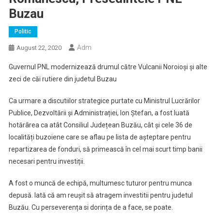
Buzau
Politic
Adm
August 22, 2020
Guvernul PNL modernizează drumul către Vulcanii Noroioși și alte
zeci de căi rutiere din judetul Buzau
Ca urmare a discutiilor strategice purtate cu Ministrul Lucrărilor
Publice, Dezvoltării și Administrației, Ion Ștefan, a fost luată
hotărârea ca atât Consiliul Județean Buzău, cât și cele 36 de
localități buzoiene care se aflau pe lista de așteptare pentru
repartizarea de fonduri, să primească în cel mai scurt timp banii
necesari pentru investiții.
A fost o muncă de echipă, multumesc tuturor pentru munca
depusă. Iată că am reușit să atragem investitii pentru judetul
Buzău. Cu perseverența si dorința de a face, se poate.