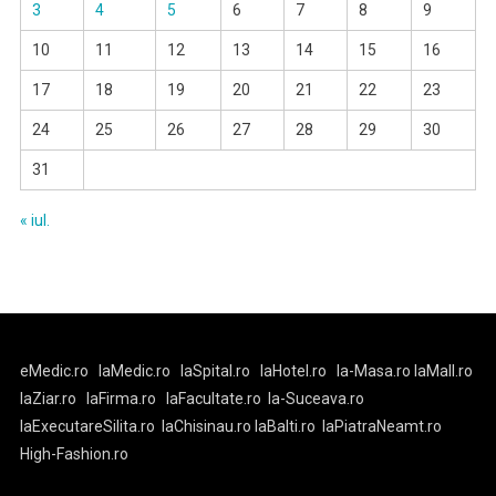
3
4
5
6
7
8
9
10
11
12
13
14
15
16
17
18
19
20
21
22
23
24
25
26
27
28
29
30
31
« iul.
eMedic.ro
laMedic.ro
laSpital.ro
laHotel.ro
la-Masa.ro
laMall.ro
laZiar.ro
laFirma.ro
laFacultate.ro
la-Suceava.ro
laExecutareSilita.ro
laChisinau.ro
laBalti.ro
laPiatraNeamt.ro
High-Fashion.ro