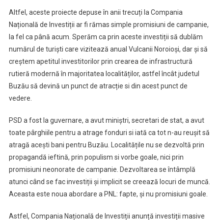
Altfel, aceste proiecte depuse în anii trecuți la Compania
Națională de Investiții ar fi rămas simple promisiuni de campanie,
la fel ca până acum. Sperăm ca prin aceste investiții să dublăm
numărul de turiști care vizitează anual Vulcanii Noroioși, dar și să
creștem apetitul investitorilor prin crearea de infrastructură
rutieră modernă în majoritatea localităților, astfel încât judetul
Buzău să devină un punct de atracție si din acest punct de
vedere.
PSD a fost la guvernare, a avut miniștri, secretari de stat, a avut
toate pârghiile pentru a atrage fonduri si iată ca tot n-au reușit să
atragă acești bani pentru Buzău. Localitățile nu se dezvoltă prin
propagandă ieftină, prin populism si vorbe goale, nici prin
promisiuni neonorate de campanie. Dezvoltarea se întâmplă
atunci când se fac investiții și implicit se creează locuri de muncă.
Aceasta este noua abordare a PNL: fapte, și nu promisiuni goale.
Astfel, Compania Națională de Investiții anunță investiții masive