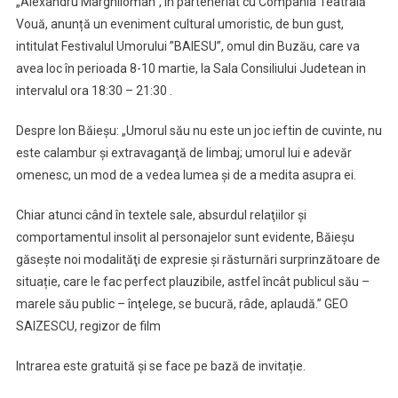
„Alexandru Marghiloman”, în parteneriat cu Compania Teatrală
Vouă, anunță un eveniment cultural umoristic, de bun gust,
intitulat Festivalul Umorului ”BAIESU”, omul din Buzău, care va
avea loc în perioada 8-10 martie, la Sala Consiliului Judetean in
intervalul ora 18:30 – 21:30 .
Despre Ion Băieșu: „Umorul său nu este un joc ieftin de cuvinte, nu
este calambur şi extravaganţă de limbaj; umorul lui e adevăr
omenesc, un mod de a vedea lumea şi de a medita asupra ei.
Chiar atunci când în textele sale, absurdul relaţiilor şi
comportamentul insolit al personajelor sunt evidente, Băieşu
găseşte noi modalităţi de expresie şi răsturnări surprinzătoare de
situație, care le fac perfect plauzibile, astfel încât publicul său –
marele său public – înţelege, se bucură, râde, aplaudă.” GEO
SAIZESCU, regizor de film
Intrarea este gratuită și se face pe bază de invitație.