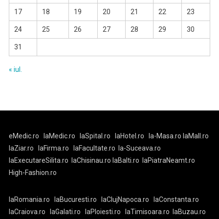
17
18
19
20
21
22
23
24
25
26
27
28
29
30
31
« iul.
eMedic.ro
laMedic.ro
laSpital.ro
laHotel.ro
la-Masa.ro
laMall.ro
laZiar.ro
laFirma.ro
laFacultate.ro
la-Suceava.ro
laExecutareSilita.ro
laChisinau.ro
laBalti.ro
laPiatraNeamt.ro
High-Fashion.ro
laRomania.ro
laBucuresti.ro
laClujNapoca.ro
laConstanta.ro
laCraiova.ro
laGalati.ro
laPloiesti.ro
laTimisoara.ro
laBuzau.ro