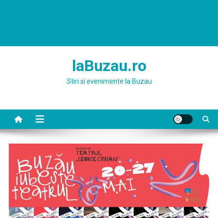
laBuzau.ro
Stiri si evenimente la Buzau