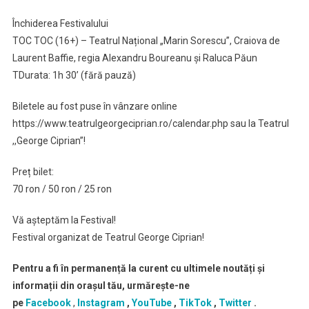
Închiderea Festivalului
TOC TOC (16+) – Teatrul Național „Marin Sorescu”, Craiova de
Laurent Baffie, regia Alexandru Boureanu și Raluca Păun
TDurata: 1h 30’ (fără pauză)
Biletele au fost puse în vânzare online
https://www.teatrulgeorgeciprian.ro/calendar.php sau la Teatrul
,,George Ciprian”!
Preț bilet:
70 ron / 50 ron / 25 ron
Vă așteptăm la Festival!
Festival organizat de Teatrul George Ciprian!
Pentru a fi în permanență la curent cu ultimele noutăți și
informații din orașul tău, urmărește-ne
pe
Facebook
,
Instagram
,
YouTube
,
TikTok
,
Twitter
.