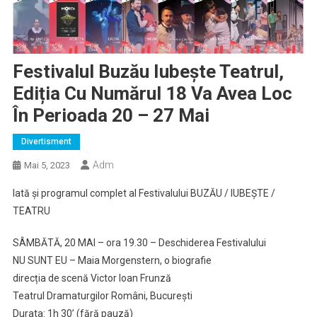
Festivalul Buzău Iubește Teatrul,
Ediția Cu Numărul 18 Va Avea Loc
În Perioada 20 – 27 Mai
Divertisment
Adm
Mai 5, 2023
Iată și programul complet al Festivalului BUZĂU / IUBEȘTE /
TEATRU
SÂMBĂTĂ, 20 MAI – ora 19.30 – Deschiderea Festivalului
NU SUNT EU – Maia Morgenstern, o biografie
direcția de scenă Victor Ioan Frunză
Teatrul Dramaturgilor Români, București
Durata: 1h 30’ (fără pauză)