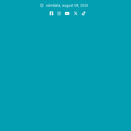
Skip
sâmbătă, august 08, 2026
to
content