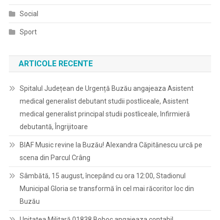
Social
Sport
ARTICOLE RECENTE
Spitalul Județean de Urgență Buzău angajeaza Asistent
medical generalist debutant studii postliceale, Asistent
medical generalist principal studii postliceale, Infirmieră
debutantă, Îngrijitoare
BIAF Music revine la Buzău! Alexandra Căpitănescu urcă pe
scena din Parcul Crâng
Sâmbătă, 15 august, începând cu ora 12:00, Stadionul
Municipal Gloria se transformă în cel mai răcoritor loc din
Buzău
Unitatea Militară 01838 Boboc angajeaza contabil