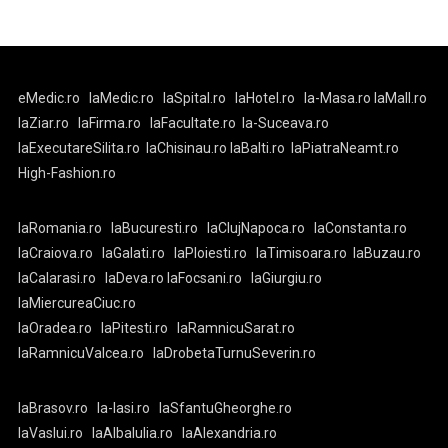
eMedic.ro
laMedic.ro
laSpital.ro
laHotel.ro
la-Masa.ro
laMall.ro
laZiar.ro
laFirma.ro
laFacultate.ro
la-Suceava.ro
laExecutareSilita.ro
laChisinau.ro
laBalti.ro
laPiatraNeamt.ro
High-Fashion.ro
laRomania.ro
laBucuresti.ro
laClujNapoca.ro
laConstanta.ro
laCraiova.ro
laGalati.ro
laPloiesti.ro
laTimisoara.ro
laBuzau.ro
laCalarasi.ro
laDeva.ro
laFocsani.ro
laGiurgiu.ro
laMiercureaCiuc.ro
laOradea.ro
laPitesti.ro
laRamnicuSarat.ro
laRamnicuValcea.ro
laDrobetaTurnuSeverin.ro
laBrasov.ro
la-Iasi.ro
laSfantuGheorghe.ro
laVaslui.ro
laAlbaIulia.ro
laAlexandria.ro