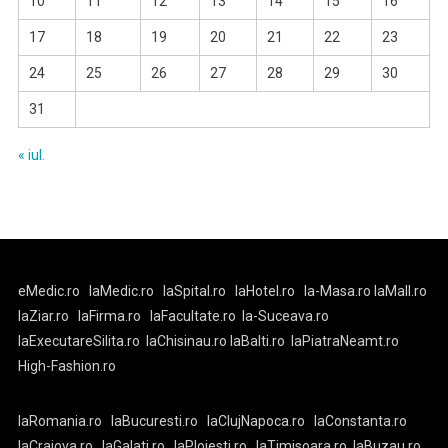
10
11
12
13
14
15
16
17
18
19
20
21
22
23
24
25
26
27
28
29
30
31
« iul.
eMedic.ro
laMedic.ro
laSpital.ro
laHotel.ro
la-Masa.ro
laMall.ro
laZiar.ro
laFirma.ro
laFacultate.ro
la-Suceava.ro
laExecutareSilita.ro
laChisinau.ro
laBalti.ro
laPiatraNeamt.ro
High-Fashion.ro
laRomania.ro
laBucuresti.ro
laClujNapoca.ro
laConstanta.ro
laCraiova.ro
laGalati.ro
laPloiesti.ro
laTimisoara.ro
laBuzau.ro