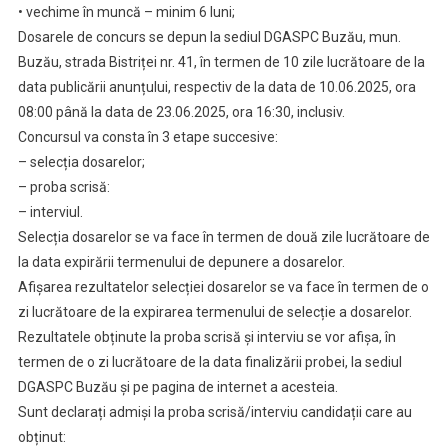
• vechime în muncă – minim 6 luni;
Dosarele de concurs se depun la sediul DGASPC Buzău, mun.
Buzău, strada Bistriței nr. 41, în termen de 10 zile lucrătoare de la
data publicării anunțului, respectiv de la data de 10.06.2025, ora
08:00 până la data de 23.06.2025, ora 16:30, inclusiv.
Concursul va consta în 3 etape succesive:
– selecția dosarelor;
– proba scrisă:
– interviul.
Selecția dosarelor se va face în termen de două zile lucrătoare de
la data expirării termenului de depunere a dosarelor.
Afișarea rezultatelor selecției dosarelor se va face în termen de o
zi lucrătoare de la expirarea termenului de selecție a dosarelor.
Rezultatele obținute la proba scrisă și interviu se vor afișa, în
termen de o zi lucrătoare de la data finalizării probei, la sediul
DGASPC Buzău şi pe pagina de internet a acesteia.
Sunt declarați admiși la proba scrisă/interviu candidații care au
obținut: