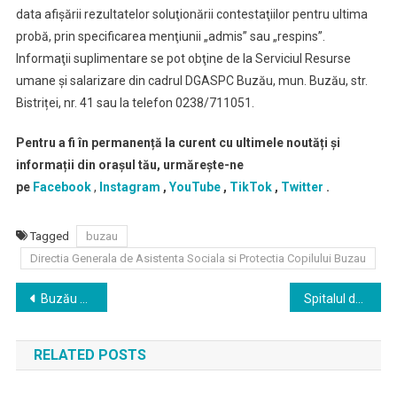
data afişării rezultatelor soluţionării contestaţiilor pentru ultima
probă, prin specificarea menţiunii „admis” sau „respins”.
Informaţii suplimentare se pot obţine de la Serviciul Resurse
umane și salarizare din cadrul DGASPC Buzău, mun. Buzău, str.
Bistriței, nr. 41 sau la telefon 0238/711051.
Pentru a fi în permanență la curent cu ultimele noutăți și
informații din orașul tău, urmărește-ne
pe
Facebook
,
Instagram
,
YouTube
,
TikTok
,
Twitter
.
Tagged
buzau
Directia Generala de Asistenta Sociala si Protectia Copilului Buzau
Navigare
Buzău Sounds of Jazz Festival va avea loc in perioada 4 – 5 iulie 2025
Spitalul de Boli Cronice Smeeni angajeaza asistent medical generalist
în
RELATED POSTS
articole