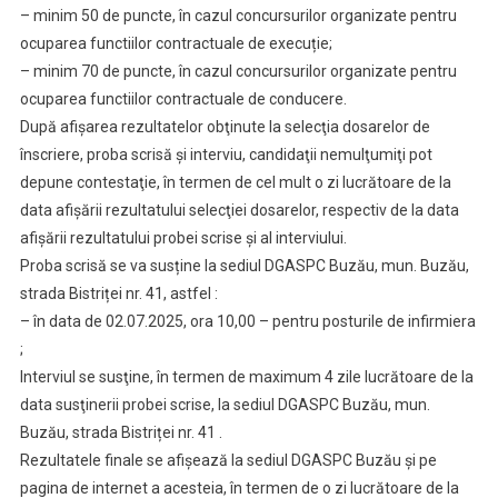
– minim 50 de puncte, în cazul concursurilor organizate pentru
ocuparea functiilor contractuale de execuție;
– minim 70 de puncte, în cazul concursurilor organizate pentru
ocuparea functiilor contractuale de conducere.
După afişarea rezultatelor obţinute la selecţia dosarelor de
înscriere, proba scrisă şi interviu, candidaţii nemulţumiţi pot
depune contestaţie, în termen de cel mult o zi lucrătoare de la
data afişării rezultatului selecţiei dosarelor, respectiv de la data
afişării rezultatului probei scrise şi al interviului.
Proba scrisă se va susține la sediul DGASPC Buzău, mun. Buzău,
strada Bistriței nr. 41, astfel :
– în data de 02.07.2025, ora 10,00 – pentru posturile de infirmiera
;
Interviul se susţine, în termen de maximum 4 zile lucrătoare de la
data susţinerii probei scrise, la sediul DGASPC Buzău, mun.
Buzău, strada Bistriței nr. 41 .
Rezultatele finale se afişează la sediul DGASPC Buzău şi pe
pagina de internet a acesteia, în termen de o zi lucrătoare de la