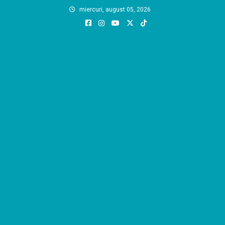
Skip
miercuri, august 05, 2026
to
content