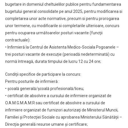
bugetare in domeniul cheltuielilor publice pentru fundamentarea
bugetului general consolidate pe anul 2025, pentru modificarea si
completarea unor acte normative, precum si pentru prorogarea
unor termene, cu modificarile si completarile ulterioare, concurs
pentru ocuparea următoarelor posturi vacante (funcţii
contractuale):
• Infirmieră la Centrul de Asistenta Medico-Sociala Pogoanele –
trei posturi vacante de execuție (perioadă nedeterminată) cu
normă întreagă, durata timpului de lucru 12 cu 24 ore;
Condiţii specifice de participare la concurs:
Pentru posturile de infirmieră :
• școală generală/școală profesională/liceu;
• certificat de absolvire a cursului de infirmiere organizat de
O.A.M.G.M.A.M.R sau certificat de absolvire a cursului de
infirmiere organizat de furnizori autorizaţi de Ministerul Muncii,
Familiei şi Protecţiei Sociale cu aprobarea Ministerului Sănătăţii –
Direcţia generală resurse umane şi certificare;