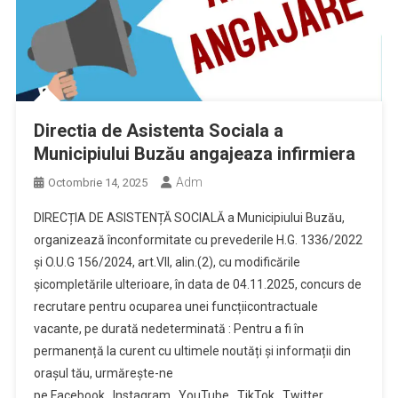
Directia de Asistenta Sociala a
Municipiului Buzău angajeaza infirmiera
Adm
Octombrie 14, 2025
DIRECȚIA DE ASISTENȚĂ SOCIALĂ a Municipiului Buzău,
organizează înconformitate cu prevederile H.G. 1336/2022
şi O.U.G 156/2024, art.VII, alin.(2), cu modificările
șicompletările ulterioare, în data de 04.11.2025, concurs de
recrutare pentru ocuparea unei funcțiicontractuale
vacante, pe durată nedeterminată : Pentru a fi în
permanență la curent cu ultimele noutăți și informații din
orașul tău, urmărește-ne
pe Facebook , Instagram , YouTube , TikTok , Twitter .