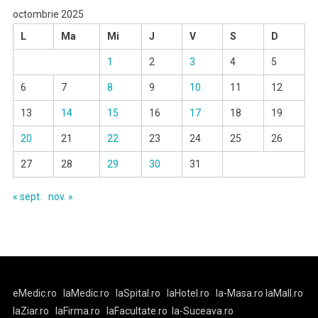
octombrie 2025
L
Ma
Mi
J
V
S
D
1
2
3
4
5
6
7
8
9
10
11
12
13
14
15
16
17
18
19
20
21
22
23
24
25
26
27
28
29
30
31
« sept.
nov. »
eMedic.ro
laMedic.ro
laSpital.ro
laHotel.ro
la-Masa.ro
laMall.ro
laZiar.ro
laFirma.ro
laFacultate.ro
la-Suceava.ro