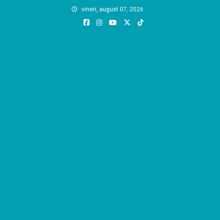
Skip
vineri, august 07, 2026
to
content