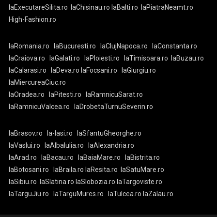
laExecutareSilita.ro
laChisinau.ro
laBalti.ro
laPiatraNeamt.ro
High-Fashion.ro
laRomania.ro
laBucuresti.ro
laClujNapoca.ro
laConstanta.ro
laCraiova.ro
laGalati.ro
laPloiesti.ro
laTimisoara.ro
laBuzau.ro
laCalarasi.ro
laDeva.ro
laFocsani.ro
laGiurgiu.ro
laMiercureaCiuc.ro
laOradea.ro
laPitesti.ro
laRamnicuSarat.ro
laRamnicuValcea.ro
laDrobetaTurnuSeverin.ro
laBrasov.ro
la-Iasi.ro
laSfantuGheorghe.ro
laVaslui.ro
laAlbaIulia.ro
laAlexandria.ro
laArad.ro
laBacau.ro
laBaiaMare.ro
laBistrita.ro
laBotosani.ro
laBraila.ro
laResita.ro
laSatuMare.ro
laSibiu.ro
laSlatina.ro
laSlobozia.ro
laTargoviste.ro
laTarguJiu.ro
laTarguMures.ro
laTulcea.ro
laZalau.ro