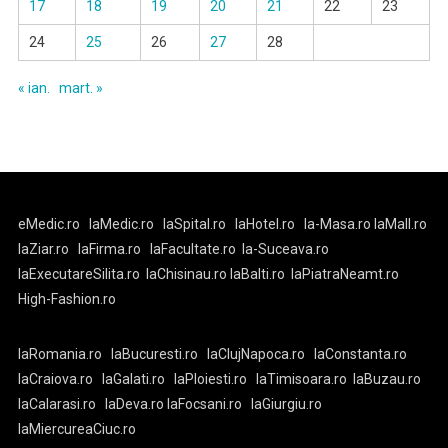
17
18
19
20
21
22
23
24
25
26
27
28
« ian.
mart. »
eMedic.ro
laMedic.ro
laSpital.ro
laHotel.ro
la-Masa.ro
laMall.ro
laZiar.ro
laFirma.ro
laFacultate.ro
la-Suceava.ro
laExecutareSilita.ro
laChisinau.ro
laBalti.ro
laPiatraNeamt.ro
High-Fashion.ro
laRomania.ro
laBucuresti.ro
laClujNapoca.ro
laConstanta.ro
laCraiova.ro
laGalati.ro
laPloiesti.ro
laTimisoara.ro
laBuzau.ro
laCalarasi.ro
laDeva.ro
laFocsani.ro
laGiurgiu.ro
laMiercureaCiuc.ro