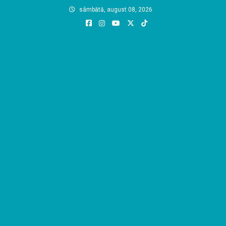
Skip
sâmbătă, august 08, 2026
to
content