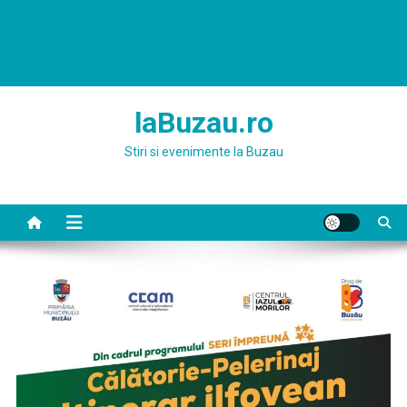
laBuzau.ro
Stiri si evenimente la Buzau