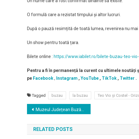
Un nume care a fost confirmat dinainte să existe.
O formulă care a rezistat timpului și altor lucruri.
După o pauză resimțită de toată lumea, revenirea nu mai 
Un show pentru toată țara.
Bilete online :
https://www.iabilet.ro/bilete-buzau-teo-vi
Pentru a fi în permanență la curent cu ultimele noutăți 
pe
Facebook
,
Instagram
,
YouTube
,
TikTok
,
Twitter
.
Tagged
buzau
la buzau
Teo Vio și Costel - Oriz
Navigare
Muzeul Județean Buzău anunță organizarea programului cultural internațional Noaptea Europeană a Muzeelor, ediția din anul 2026, în data de 23 mai
în
RELATED POSTS
articole