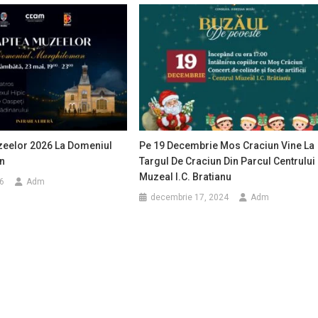
eelor 2026 La Domeniul
Pe 19 Decembrie Mos Craciun Vine La
n
Targul De Craciun Din Parcul Centrului
Muzeal I.C. Bratianu
6
Adm
decembrie 17, 2024
Adm