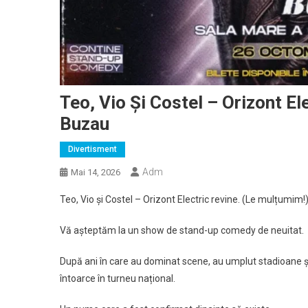
Teo, Vio Și Costel – Orizont E
Buzau
Divertisment
Adm
Mai 14, 2026
Teo, Vio și Costel – Orizont Electric revine. (Le mulțumim!
Vă așteptăm la un show de stand-up comedy de neuitat.
După ani în care au dominat scene, au umplut stadioane și 
întoarce în turneu național.