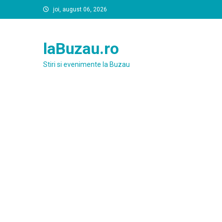
Skip
joi, august 06, 2026
to
content
laBuzau.ro
Stiri si evenimente la Buzau