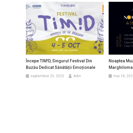
Începe TIM!D, Singurul Festival Din
Noaptea Muz
Buzău Dedicat Sănătății Emoționale
Marghiloma
septembrie 25, 2025
Adm
mai 18, 202