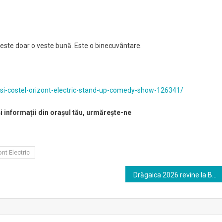
este doar o veste bună. Este o binecuvântare.
o-si-costel-orizont-electric-stand-up-comedy-show-126341/
și informații din orașul tău, urmărește-ne
ont Electric
Drăgaica 2026 revine la Buzău: cel mai vechi târg din România se desfășoară între 6 și 24 iunie