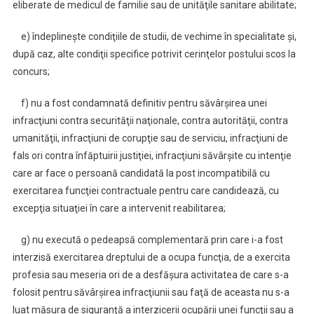
eliberate de medicul de familie sau de unităţile sanitare abilitate;
e) îndeplineşte condiţiile de studii, de vechime în specialitate şi,
după caz, alte condiţii specifice potrivit cerinţelor postului scos la
concurs;
f) nu a fost condamnată definitiv pentru săvârşirea unei
infracţiuni contra securităţii naţionale, contra autorităţii, contra
umanităţii, infracţiuni de corupţie sau de serviciu, infracţiuni de
fals ori contra înfăptuirii justiţiei, infracţiuni săvârşite cu intenţie
care ar face o persoană candidată la post incompatibilă cu
exercitarea funcţiei contractuale pentru care candidează, cu
excepţia situaţiei în care a intervenit reabilitarea;
g) nu execută o pedeapsă complementară prin care i-a fost
interzisă exercitarea dreptului de a ocupa funcţia, de a exercita
profesia sau meseria ori de a desfăşura activitatea de care s-a
folosit pentru săvârşirea infracţiunii sau faţă de aceasta nu s-a
luat măsura de siguranţă a interzicerii ocupării unei funcţii sau a