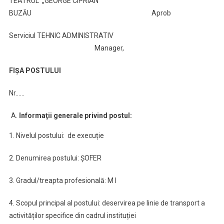
TEATRUL „GEORGE CIPRIAN”
BUZĂU Aprob
Serviciul TEHNIC ADMINISTRATIV
Manager,
FIȘA POSTULUI
Nr……
Informaţii generale privind postul
:
1. Nivelul postului: de execuție
2. Denumirea postului: ȘOFER
3. Gradul/treapta profesională: M I
4. Scopul principal al postului: deservirea pe linie de transport a
activităților specifice din cadrul instituției