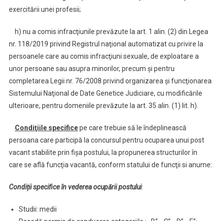
exercitării unei profesii;
h) nu a comis infracţiunile prevăzute la art. 1 alin. (2) din Legea
nr. 118/2019 privind Registrul naţional automatizat cu privire la
persoanele care au comis infracţiuni sexuale, de exploatare a
unor persoane sau asupra minorilor, precum şi pentru
completarea Legii nr. 76/2008 privind organizarea şi funcţionarea
Sistemului Naţional de Date Genetice Judiciare, cu modificările
ulterioare, pentru domeniile prevăzute la art. 35 alin. (1) lit. h).
Condiţiile specifice
pe care trebuie să le îndeplinească
persoana care participă la concursul pentru ocuparea unui post
vacant stabilite prin fişa postului, la propunerea structurilor în
care se află funcţia vacantă, conform statului de funcţii si anume:
Condiții specifice în vederea ocupării postului
:
Studii: medii