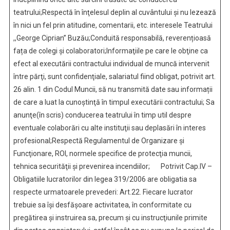
teatrului;Respectă în înţelesul deplin al cuvântului şi nu lezează
în nici un fel prin atitudine, comentarii, etc. interesele Teatrului
,,George Ciprian” Buzău;Conduită responsabilă, reverențioasă
fața de colegi și colaboratori;Informaţiile pe care le obţine ca
efect al executării contractului individual de muncă intervenit
între părţi, sunt confidenţiale, salariatul fiind obligat, potrivit art.
26 alin. 1 din Codul Muncii, să nu transmită date sau informații
de care a luat la cunoştinţă în timpul executării contractului; Sa
anunţe(în scris) conducerea teatrului în timp util despre
eventuale colaborări cu alte instituţii sau deplasări în interes
profesional;Respectă Regulamentul de Organizare şi
Funcţionare, ROI, normele specifice de protecţia muncii,
tehnica securităţii şi prevenirea incendiilor; Potrivit Cap.IV –
Obligatiile lucratorilor din legea 319/2006 are obligatia sa
respecte urmatoarele prevederi: Art.22. Fiecare lucrator
trebuie sa îşi desfăşoare activitatea, în conformitate cu
pregătirea şi instruirea sa, precum şi cu instrucţiunile primite