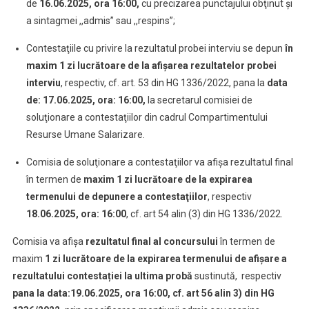
de
16.06.2025
, ora 16:00,
cu precizarea punctajului obţinut şi
a sintagmei ,,admis” sau ,,respins”;
Contestaţiile cu privire la rezultatul probei interviu se depun
în
maxim 1 zi lucrătoare de la afişarea rezultatelor probei
interviu
, respectiv, cf. art. 53 din HG 1336/2022, pana la
data
de: 17.06.2025, ora: 16:00,
la secretarul comisiei de
soluţionare a contestaţiilor din cadrul Compartimentului
Resurse Umane Salarizare.
Comisia de soluţionare a contestaţiilor va afişa rezultatul final
în termen de
maxim 1 zi lucrătoare de la expirarea
termenului de depunere a contestaţiilor
, respectiv
18.06.2025, ora: 16:00
, cf. art 54 alin (3) din HG 1336/2022.
Comisia va afişa
rezultatul final
al concursului
în termen de
maxim
1 zi lucrătoare
de la expirarea termenului de afișare a
rezultatului contestației
la ultima probă
sustinută, respectiv
pana la data:19.06.2025
, ora 16:00, cf. art 56 alin 3) din HG