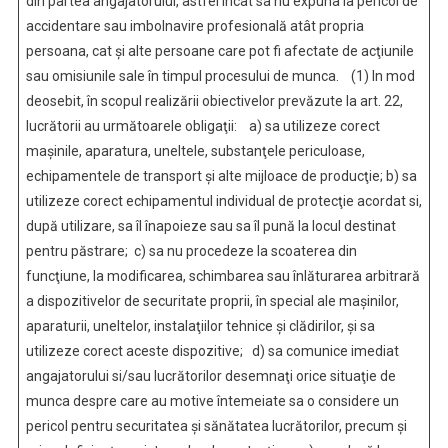
din partea angajatorului, astfel încât sa nu expuna la pericol de
accidentare sau imbolnavire profesională atât propria
persoana, cat şi alte persoane care pot fi afectate de acţiunile
sau omisiunile sale în timpul procesului de munca. (1) In mod
deosebit, în scopul realizării obiectivelor prevăzute la art. 22,
lucrătorii au următoarele obligaţii: a) sa utilizeze corect
maşinile, aparatura, uneltele, substanţele periculoase,
echipamentele de transport şi alte mijloace de producţie; b) sa
utilizeze corect echipamentul individual de protecţie acordat si,
după utilizare, sa îl înapoieze sau sa îl pună la locul destinat
pentru păstrare; c) sa nu procedeze la scoaterea din
funcţiune, la modificarea, schimbarea sau înlăturarea arbitrară
a dispozitivelor de securitate proprii, în special ale maşinilor,
aparaturii, uneltelor, instalaţiilor tehnice şi clădirilor, şi sa
utilizeze corect aceste dispozitive; d) sa comunice imediat
angajatorului si/sau lucrătorilor desemnaţi orice situaţie de
munca despre care au motive întemeiate sa o considere un
pericol pentru securitatea şi sănătatea lucrătorilor, precum şi