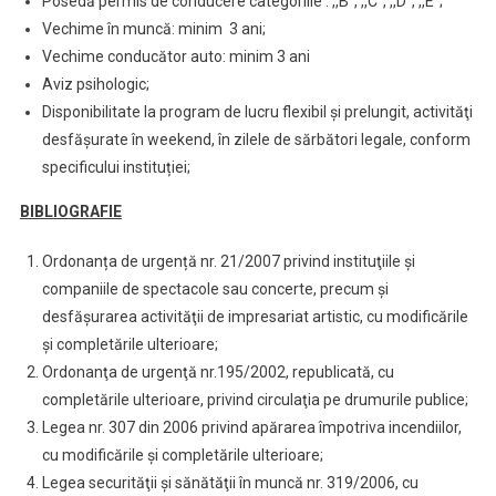
Posedă permis de conducere categoriile : ,,B”, ,,C”, ,,D”, ,,E”;
Vechime în muncă: minim 3 ani;
Vechime conducător auto: minim 3 ani
Aviz psihologic;
Disponibilitate la program de lucru flexibil şi prelungit, activităţi
desfăşurate în weekend, în zilele de sărbători legale, conform
specificului instituției;
BIBLIOGRAFIE
Ordonanța de urgență nr. 21/2007 privind instituţiile şi
companiile de spectacole sau concerte, precum şi
desfăşurarea activităţii de impresariat artistic, cu modificările
şi completările ulterioare;
Ordonanţa de urgenţă nr.195/2002, republicată, cu
completările ulterioare, privind circulaţia pe drumurile publice;
Legea nr. 307 din 2006 privind apărarea împotriva incendiilor,
cu modificările și completările ulterioare;
Legea securităţii şi sănătăţii în muncă nr. 319/2006, cu