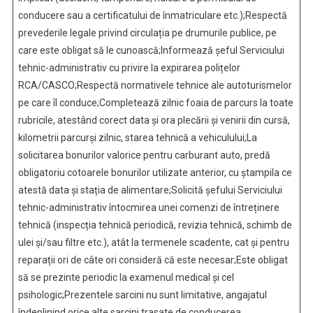
conducere sau a certificatului de înmatriculare etc.);Respectă
prevederile legale privind circulația pe drumurile publice, pe
care este obligat să le cunoască;Informează șeful Serviciului
tehnic-administrativ cu privire la expirarea polițelor
RCA/CASCO;Respectă normativele tehnice ale autoturismelor
pe care îl conduce;Completează zilnic foaia de parcurs la toate
rubricile, atestând corect data și ora plecării și venirii din cursă,
kilometrii parcurși zilnic, starea tehnică a vehiculului;La
solicitarea bonurilor valorice pentru carburant auto, predă
obligatoriu cotoarele bonurilor utilizate anterior, cu ștampila ce
atestă data și stația de alimentare;Solicită șefului Serviciului
tehnic-administrativ întocmirea unei comenzi de întreținere
tehnică (inspecția tehnică periodică, revizia tehnică, schimb de
ulei și/sau filtre etc.), atât la termenele scadente, cat și pentru
reparații ori de câte ori consideră că este necesar;Este obligat
să se prezinte periodic la examenul medical și cel
psihologic;Prezentele sarcini nu sunt limitative, angajatul
îndeplinind orice alte sarcini trasate de conducerea