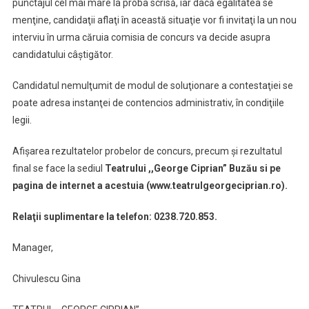
punctajul cel mai mare la proba scrisă, iar dacă egalitatea se
menţine, candidaţii aflaţi în această situaţie vor fi invitaţi la un nou
interviu în urma căruia comisia de concurs va decide asupra
candidatului câştigător.
Candidatul nemulţumit de modul de soluţionare a contestaţiei se
poate adresa instanţei de contencios administrativ, în condiţiile
legii.
Afişarea rezultatelor probelor de concurs, precum şi rezultatul
final se face la sediul
Teatrului ,,George Ciprian” Buzău si pe
pagina de internet a acestuia (www.teatrulgeorgeciprian.ro).
Relaţii suplimentare la telefon: 0238.720.853.
Manager,
Chivulescu Gina