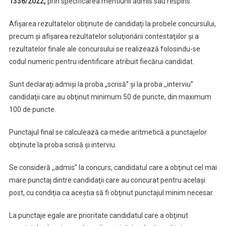
1336/2022,
prin specificarea mentiunii admis sau respins.
Afişarea rezultatelor obţinute de candidaţi la probele concursului,
precum şi afişarea rezultatelor soluţionării contestaţiilor şi a
rezultatelor finale ale concursului se realizează folosindu-se
codul numeric pentru identificare atribuit fiecărui candidat.
Sunt declaraţi admişi la proba „scrisă” şi la proba ,,interviu”
candidaţii care au obţinut minimum 50 de puncte, din maximum
100 de puncte.
Punctajul final se calculează ca medie aritmetică a punctajelor
obţinute la proba scrisă şi interviu.
Se consideră ,,admis” la concurs, candidatul care a obţinut cel mai
mare punctaj dintre candidaţii care au concurat pentru acelaşi
post, cu condiţia ca aceştia să fi obţinut punctajul minim necesar.
La punctaje egale are prioritate candidatul care a obţinut