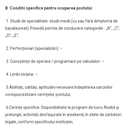
B. Conditii specifice pentru ocuparea postului:
1. Studii de specialitate: studii medii (cu sau fără dimplomă de
bacalaureat); Posedă permis de conducere categoriile : ,,B”, ,,C”,
,,D”, ,,E”;
2. Perfecționari (specializări): –
3. Cunoștințe de operare / programare pe calculator: –
4. Limbi străine: –
5.Abilități, calități, aptitudini necesare:îndeplinirea sarcinilor
corespunzătoare cerinţelor postului,
6.Cerințe specifice: Disponibilitate la program de lucru flexibil şi
prelungit, activităţi desfăşurate în weekend, în zilele de sărbători
legale, conform specificului instituției;