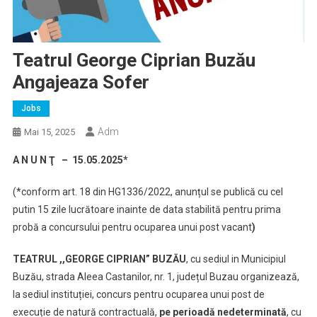
Teatrul George Ciprian Buzău
Angajeaza Sofer
Jobs
Adm
Mai 15, 2025
A N U N Ţ – 15.05.2025*
(*conform art. 18 din HG1336/2022, anunțul se publică cu cel
putin 15 zile lucrătoare inainte de data stabilită pentru prima
probă a concursului pentru ocuparea unui post vacant
)
TEATRUL ,,GEORGE CIPRIAN” BUZĂU
, cu sediul in Municipiul
Buzău, strada Aleea Castanilor, nr. 1, județul Buzau organizează,
la sediul instituției, concurs pentru ocuparea unui post de
execuție de natură contractuală,
pe perioadă nedeterminată
, cu