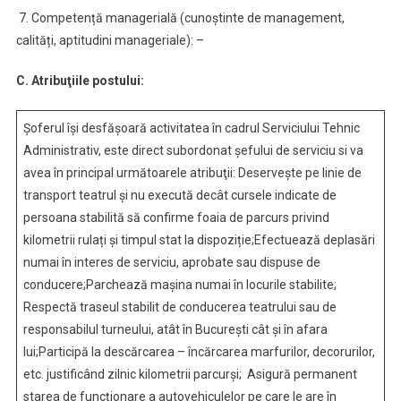
7. Competență managerială (cunoștinte de management,
calități, aptitudini manageriale): –
C. Atribuţiile postului:
Şoferul îşi desfăşoară activitatea în cadrul Serviciului Tehnic
Administrativ, este direct subordonat şefului de serviciu si va
avea în principal următoarele atribuţii: Deservește pe linie de
transport teatrul și nu execută decât cursele indicate de
persoana stabilită să confirme foaia de parcurs privind
kilometrii rulați și timpul stat la dispoziție;Efectuează deplasări
numai în interes de serviciu, aprobate sau dispuse de
conducere;Parchează maşina numai în locurile stabilite;
Respectă traseul stabilit de conducerea teatrului sau de
responsabilul turneului, atât în Bucureşti cât şi în afara
lui;Participă la descărcarea – încărcarea marfurilor, decorurilor,
etc. justificând zilnic kilometrii parcurşi; Asigură permanent
starea de funcţionare a autovehiculelor pe care le are în