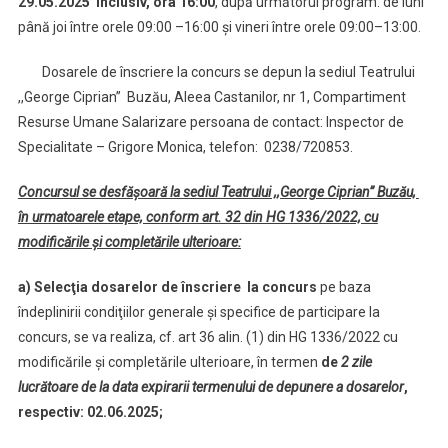
29.05.2025 inclusiv, ora 16:00
, după următorul program: de luni
până joi între orele 09:00 –16:00 şi vineri între orele 09:00–13:00.
Dosarele de înscriere la concurs se depun la sediul Teatrului
,,George Ciprian” Buzău, Aleea Castanilor, nr 1, Compartiment
Resurse Umane Salarizare persoana de contact: Inspector de
Specialitate – Grigore Monica, telefon: 0238/720853.
Concursul se desfăşoară la sediul Teatrului ,,George Ciprian” Buzău,
în urmatoarele etape, conform art. 32 din HG 1336/2022, cu
modificările şi completările ulterioare:
a) Selecţia dosarelor de înscriere la concurs
pe baza
îndeplinirii condiţiilor generale şi specifice de participare la
concurs, se va realiza, cf. art 36 alin. (1) din HG 1336/2022 cu
modificările şi completările ulterioare, în termen
de
2 zile
lucrătoare de la data expirarii termenului de depunere a dosarelor
,
respectiv: 02.06.2025;