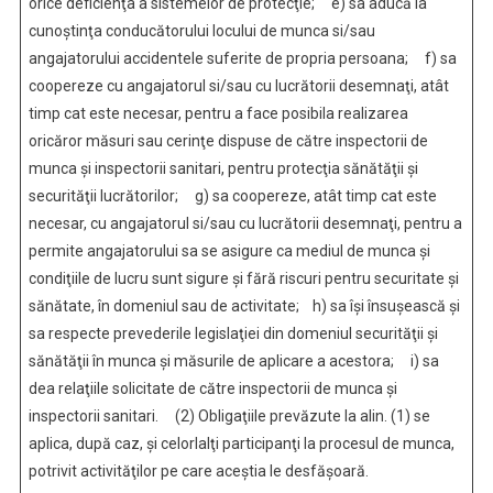
orice deficienţa a sistemelor de protecţie; e) sa aducă la
cunoştinţa conducătorului locului de munca si/sau
angajatorului accidentele suferite de propria persoana; f) sa
coopereze cu angajatorul si/sau cu lucrătorii desemnaţi, atât
timp cat este necesar, pentru a face posibila realizarea
oricăror măsuri sau cerinţe dispuse de către inspectorii de
munca şi inspectorii sanitari, pentru protecţia sănătăţii şi
securităţii lucrătorilor; g) sa coopereze, atât timp cat este
necesar, cu angajatorul si/sau cu lucrătorii desemnaţi, pentru a
permite angajatorului sa se asigure ca mediul de munca şi
condiţiile de lucru sunt sigure şi fără riscuri pentru securitate şi
sănătate, în domeniul sau de activitate; h) sa îşi însuşească şi
sa respecte prevederile legislaţiei din domeniul securităţii şi
sănătăţii în munca şi măsurile de aplicare a acestora; i) sa
dea relaţiile solicitate de către inspectorii de munca şi
inspectorii sanitari. (2) Obligaţiile prevăzute la alin. (1) se
aplica, după caz, şi celorlalţi participanţi la procesul de munca,
potrivit activităţilor pe care aceştia le desfăşoară.