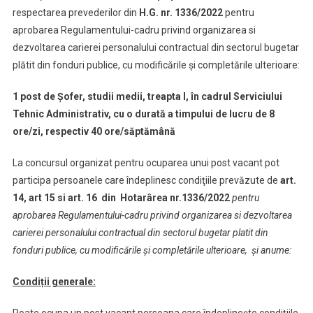
respectarea prevederilor din
H.G. nr. 1336/2022
pentru
aprobarea Regulamentului-cadru privind organizarea si
dezvoltarea carierei personalului contractual din sectorul bugetar
plătit din fonduri publice, cu modificările şi completările ulterioare:
1 post de Şofer, studii medii, treapta I, în cadrul Serviciului
Tehnic Administrativ,
cu o durată a timpului de lucru de 8
ore/zi, respectiv 40 ore/săptămână
La concursul organizat pentru ocuparea unui post vacant pot
participa persoanele care îndeplinesc condiţiile prevăzute de
art.
14, art 15 si art. 16 din
Hotarârea nr.1336/2022
pentru
aprobarea Regulamentului-cadru privind organizarea si dezvoltarea
carierei personalului contractual din sectorul bugetar platit din
fonduri publice, cu modificările şi completările ulterioare, şi anume:
Condiții generale:
Poate ocupa un post vacant persoana care îndeplineşte condiţiile