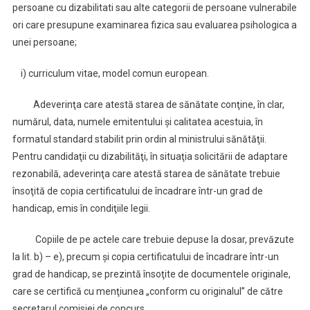
persoane cu dizabilitati sau alte categorii de persoane vulnerabile
ori care presupune examinarea fizica sau evaluarea psihologica a
unei persoane;
i) curriculum vitae, model comun european.
Adeverinţa care atestă starea de sănătate conţine, în clar,
numărul, data, numele emitentului şi calitatea acestuia, în
formatul standard stabilit prin ordin al ministrului sănătăţii.
Pentru candidaţii cu dizabilităţi, în situaţia solicitării de adaptare
rezonabilă, adeverinţa care atestă starea de sănătate trebuie
însoţită de copia certificatului de încadrare într-un grad de
handicap, emis în condiţiile legii.
Copiile de pe actele care trebuie depuse la dosar, prevăzute
la lit. b) – e), precum şi copia certificatului de încadrare într-un
grad de handicap, se prezintă însoţite de documentele originale,
care se certifică cu menţiunea „conform cu originalul” de către
secretarul comisiei de concurs.