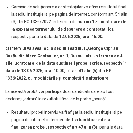
Comisia de soluţionare a contestaţiilor va afişa rezultatul final
la sediul instituției si pe pagina de internet, conform art. 54 alin
(3) din HG 1336/2022 în termen de
maxim 1 zi lucrătoare de
la expirarea termenului de depunere a contestaţiilor
,
respectiv pana la data de
12.06.2025, ora: 16:00.
c) interviul va avea loc la sediul Teatrului ,,George Ciprian”
Buzău din Aleea Castanilor, nr. 1, Buzau, intr-un termen de 4
zile lucratoare de la data susținerii probei scrise, respectiv în
data de 13.06.2025, ora: 10:00, cf. art 41 alin (5)
din HG
1336/2022, cu modificările şi completările ulterioare.
La această probă vor participa doar candidaţii care au fost
declaraţi ,,admis” la rezultatul final de la proba ,,scrisă”.
Rezultatul probei interviu va fi afişat la sediul instituției si pe
pagina de internet in termen
de 1 zi lucrătoare de la
finalizarea probei, respectiv cf art 47 alin (3),
pana la data