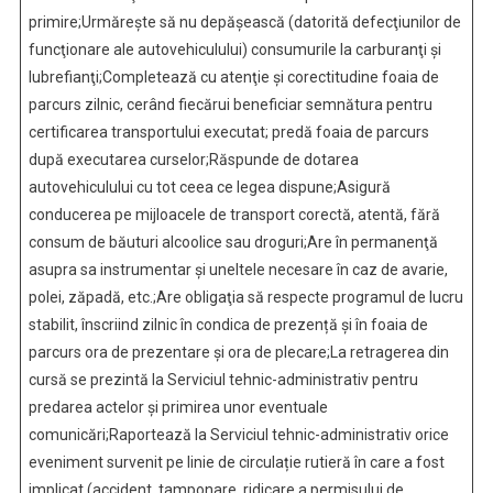
primire;Urmăreşte să nu depăşească (datorită defecţiunilor de
funcţionare ale autovehiculului) consumurile la carburanţi şi
lubrefianţi;Completează cu atenţie şi corectitudine foaia de
parcurs zilnic, cerând fiecărui beneficiar semnătura pentru
certificarea transportului executat; predă foaia de parcurs
după executarea curselor;Răspunde de dotarea
autovehiculului cu tot ceea ce legea dispune;Asigură
conducerea pe mijloacele de transport corectă, atentă, fără
consum de băuturi alcoolice sau droguri;Are în permanenţă
asupra sa instrumentar şi uneltele necesare în caz de avarie,
polei, zăpadă, etc.;Are obligaţia să respecte programul de lucru
stabilit, înscriind zilnic în condica de prezență și în foaia de
parcurs ora de prezentare și ora de plecare;La retragerea din
cursă se prezintă la Serviciul tehnic-administrativ pentru
predarea actelor și primirea unor eventuale
comunicări;Raportează la Serviciul tehnic-administrativ orice
eveniment survenit pe linie de circulație rutieră în care a fost
implicat (accident, tamponare, ridicare a permisului de