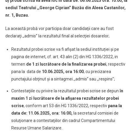
b) proba scrisă va avea loc în data de: 06.06.2025 ora: 10:00, la
sediul Teatrului ,,George Ciprian” Buzău din Aleea Castanilor,
nr. 1, Buzau.
La această probă vor participa doar candidaţii care au fost
declaraţi ,,admis” la rezultatul final al selecţiei dosarelor;
Rezultatul probei scrise va fi afişat la sediul instituției și pe
pagina de internet, cf. art. 43 alin (2) din HG 1336/2022, in
termen
de 1 zi lucrătoare de la finalizarea probei
, respectiv
pana la data de
10.06.2025, ora 16:00
, cu precizarea
punctajului obţinut şi a sintagmei ,,admis” sau ,,respins”;
Contestaţiile cu privire la rezultatul probei scrise se depun
în
maxim 1 zi lucrătoare de la afişarea rezultatelor probei
scrise
, conform art 53 din HG 1336/2022, respectiv
pana la
data de: 11.06.2025, ora: 16:00,
la secretarul comisiei de
soluţionare a contestaţiilor din cadrul Compartimentului
Resurse Umane Salarizare.