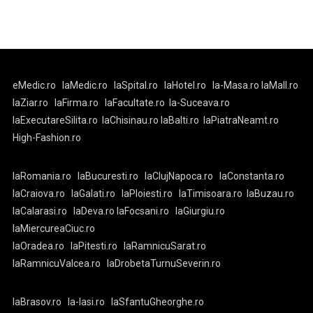
eMedic.ro
laMedic.ro
laSpital.ro
laHotel.ro
la-Masa.ro
laMall.ro
laZiar.ro
laFirma.ro
laFacultate.ro
la-Suceava.ro
laExecutareSilita.ro
laChisinau.ro
laBalti.ro
laPiatraNeamt.ro
High-Fashion.ro
laRomania.ro
laBucuresti.ro
laClujNapoca.ro
laConstanta.ro
laCraiova.ro
laGalati.ro
laPloiesti.ro
laTimisoara.ro
laBuzau.ro
laCalarasi.ro
laDeva.ro
laFocsani.ro
laGiurgiu.ro
laMiercureaCiuc.ro
laOradea.ro
laPitesti.ro
laRamnicuSarat.ro
laRamnicuValcea.ro
laDrobetaTurnuSeverin.ro
laBrasov.ro
la-Iasi.ro
laSfantuGheorghe.ro