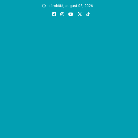
Skip
sâmbătă, august 08, 2026
to
content