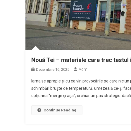
Nouă Tei – materiale care trec testul i
Adm
Decembrie 16, 2025
Iarna se apropie şi cu ea vin provocările pe care niciu
schimbări bruște de temperatură, umezeală ce-şi face l
opţiunea “merge şi aşa”, ci chiar un pas strategic: dacă 
Continue Reading