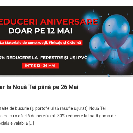
r la Nouă Tei până pe 26 Mai
lte de bucurie (și portofelul să răsufle ușurat). Nouă Tei
trecere cu o ofertă de nerefuzat: 30% reducere la toată gama de
cială e valabilă […]