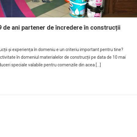
 de ani partener de încredere în construcții
ucții și experiența în domeniu e un criteriu important pentru tine?
tivitate în domeniul materialelor de construcții pe data de 10 mai
ceri speciale valabile pentru comenzile din acea […]