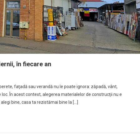
ernii, în fiecare an
n perete, faţadă sau verandă nu le poate ignora: zăpadă, vânt,
oc. În acest context, alegerea materialelor de construcţii nu e
alegi bine, casa ta rezistămai bine la […]