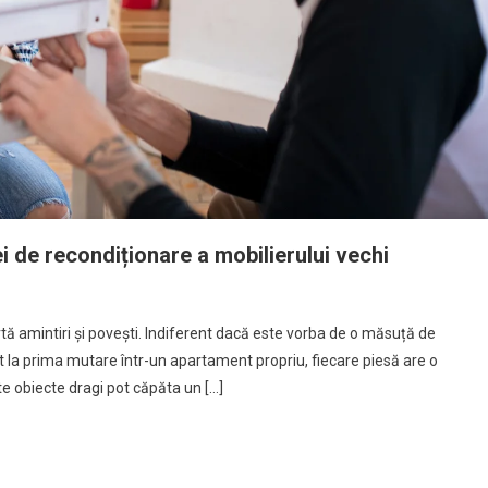
i de recondiționare a mobilierului vechi
rtă amintiri și povești. Indiferent dacă este vorba de o măsuță de
 la prima mutare într-un apartament propriu, fiecare piesă are o
te obiecte dragi pot căpăta un […]