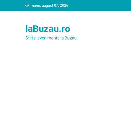
Skip
vineri, august 07, 2026
to
content
laBuzau.ro
Stiri si evenimente la Buzau