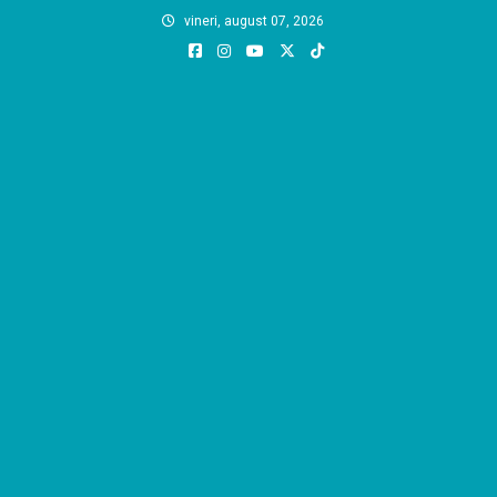
Skip
vineri, august 07, 2026
to
content