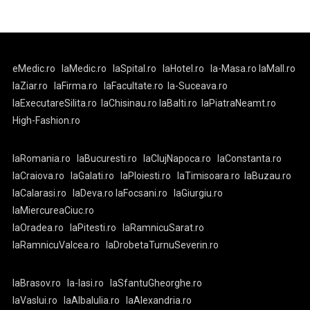
eMedic.ro
laMedic.ro
laSpital.ro
laHotel.ro
la-Masa.ro
laMall.ro
laZiar.ro
laFirma.ro
laFacultate.ro
la-Suceava.ro
laExecutareSilita.ro
laChisinau.ro
laBalti.ro
laPiatraNeamt.ro
High-Fashion.ro
laRomania.ro
laBucuresti.ro
laClujNapoca.ro
laConstanta.ro
laCraiova.ro
laGalati.ro
laPloiesti.ro
laTimisoara.ro
laBuzau.ro
laCalarasi.ro
laDeva.ro
laFocsani.ro
laGiurgiu.ro
laMiercureaCiuc.ro
laOradea.ro
laPitesti.ro
laRamnicuSarat.ro
laRamnicuValcea.ro
laDrobetaTurnuSeverin.ro
laBrasov.ro
la-Iasi.ro
laSfantuGheorghe.ro
laVaslui.ro
laAlbaIulia.ro
laAlexandria.ro