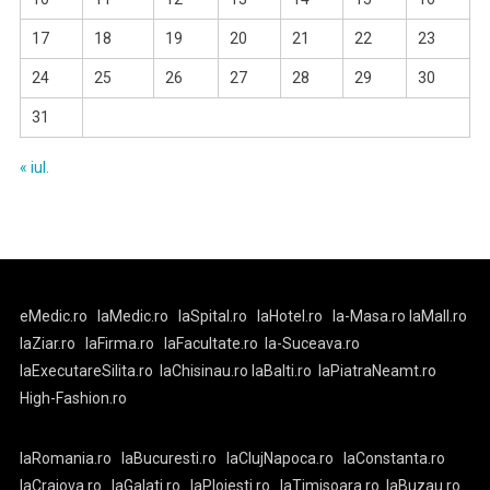
17
18
19
20
21
22
23
24
25
26
27
28
29
30
31
« iul.
eMedic.ro
laMedic.ro
laSpital.ro
laHotel.ro
la-Masa.ro
laMall.ro
laZiar.ro
laFirma.ro
laFacultate.ro
la-Suceava.ro
laExecutareSilita.ro
laChisinau.ro
laBalti.ro
laPiatraNeamt.ro
High-Fashion.ro
laRomania.ro
laBucuresti.ro
laClujNapoca.ro
laConstanta.ro
laCraiova.ro
laGalati.ro
laPloiesti.ro
laTimisoara.ro
laBuzau.ro