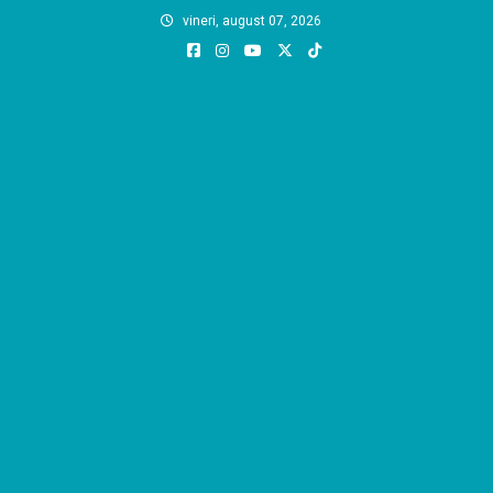
Skip
vineri, august 07, 2026
to
content