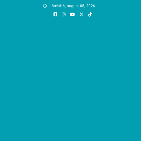
Skip
sâmbătă, august 08, 2026
to
content