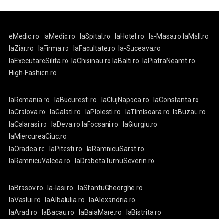
eMedic.ro
laMedic.ro
laSpital.ro
laHotel.ro
la-Masa.ro
laMall.ro
laZiar.ro
laFirma.ro
laFacultate.ro
la-Suceava.ro
laExecutareSilita.ro
laChisinau.ro
laBalti.ro
laPiatraNeamt.ro
High-Fashion.ro
laRomania.ro
laBucuresti.ro
laClujNapoca.ro
laConstanta.ro
laCraiova.ro
laGalati.ro
laPloiesti.ro
laTimisoara.ro
laBuzau.ro
laCalarasi.ro
laDeva.ro
laFocsani.ro
laGiurgiu.ro
laMiercureaCiuc.ro
laOradea.ro
laPitesti.ro
laRamnicuSarat.ro
laRamnicuValcea.ro
laDrobetaTurnuSeverin.ro
laBrasov.ro
la-Iasi.ro
laSfantuGheorghe.ro
laVaslui.ro
laAlbaIulia.ro
laAlexandria.ro
laArad.ro
laBacau.ro
laBaiaMare.ro
laBistrita.ro