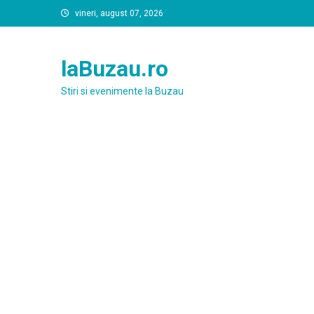
Skip
vineri, august 07, 2026
to
content
laBuzau.ro
Stiri si evenimente la Buzau