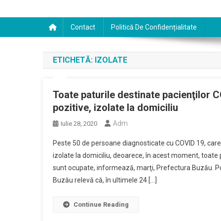
Contact
Politică De Confidențialitate
ETICHETĂ:
IZOLATE
Toate paturile destinate pacienţilor
pozitive, izolate la domiciliu
Adm
Iulie 28, 2020
Peste 50 de persoane diagnosticate cu COVID 19, car
izolate la domiciliu, deoarece, în acest moment, toate pa
sunt ocupate, informează, marţi, Prefectura Buzău. Potr
Buzău relevă că, în ultimele 24 […]
Continue Reading