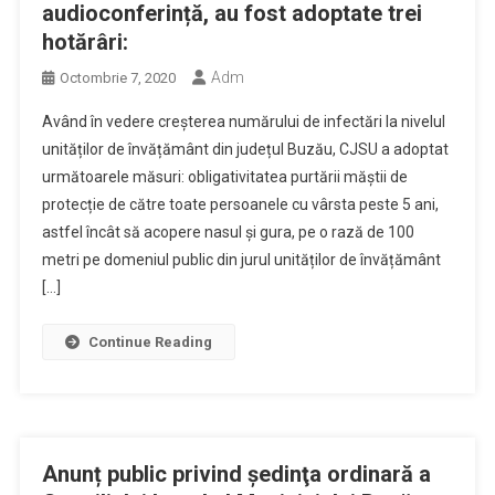
audioconferință, au fost adoptate trei
hotărâri:
Adm
Octombrie 7, 2020
Având în vedere creșterea numărului de infectări la nivelul
unităților de învățământ din județul Buzău, CJSU a adoptat
următoarele măsuri: obligativitatea purtării măștii de
protecție de către toate persoanele cu vârsta peste 5 ani,
astfel încât să acopere nasul și gura, pe o rază de 100
metri pe domeniul public din jurul unităților de învățământ
[…]
Continue Reading
Anunț public privind şedinţa ordinară a