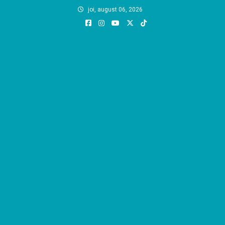
Skip
joi, august 06, 2026
to
content