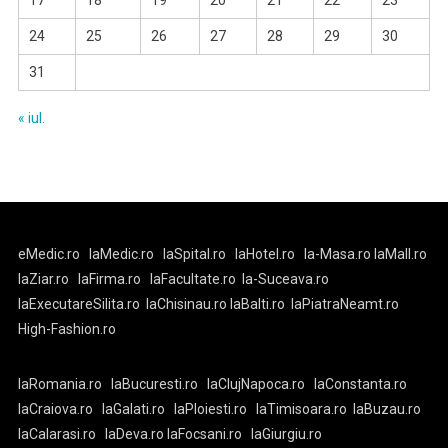
17
18
19
20
21
22
23
24
25
26
27
28
29
30
31
« iul.
eMedic.ro
laMedic.ro
laSpital.ro
laHotel.ro
la-Masa.ro
laMall.ro
laZiar.ro
laFirma.ro
laFacultate.ro
la-Suceava.ro
laExecutareSilita.ro
laChisinau.ro
laBalti.ro
laPiatraNeamt.ro
High-Fashion.ro
laRomania.ro
laBucuresti.ro
laClujNapoca.ro
laConstanta.ro
laCraiova.ro
laGalati.ro
laPloiesti.ro
laTimisoara.ro
laBuzau.ro
laCalarasi.ro
laDeva.ro
laFocsani.ro
laGiurgiu.ro