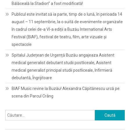
Bălăceală la Stadion” a fost modificată!
Publicul este invitat să ia parte, timp de o lună, în perioada 14
august – 11 septembrie, la o suită de evenimente organizate
în cadrul celei de-a VI-a ediții a Buzău International Arts
Festival (BIAF), festival de teatru, film, arte vizuale și
spectacole
Spitalul Județean de Urgență Buzău angajeaza Asistent
medical generalist debutant studii postliceale, Asistent
medical generalist principal studii postliceale, Infirmieră
debutantă, Îngrijitoare
BIAF Music revine la Buzău! Alexandra Căpitănescu urcă pe
scena din Parcul Crâng
Caută
după: