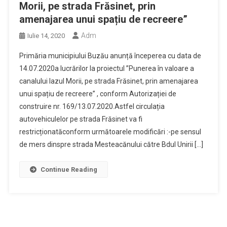
Morii, pe strada Frăsinet, prin
amenajarea unui spațiu de recreere”
Adm
Iulie 14, 2020
Primăria municipiului Buzău anunță începerea cu data de
14.07.2020a lucrărilor la proiectul ”Punerea în valoare a
canalului Iazul Morii, pe strada Frăsinet, prin amenajarea
unui spațiu de recreere” , conform Autorizației de
construire nr. 169/13.07.2020.Astfel circulația
autovehiculelor pe strada Frăsinet va fi
restricționatăconform următoarele modificări :-pe sensul
de mers dinspre strada Mesteacănului către Bdul Unirii […]
Continue Reading