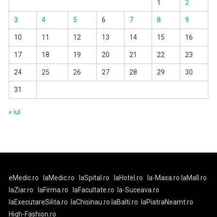
1
2
3
4
5
6
7
8
9
10
11
12
13
14
15
16
17
18
19
20
21
22
23
24
25
26
27
28
29
30
31
« iul.
eMedic.ro
laMedic.ro
laSpital.ro
laHotel.ro
la-Masa.ro
laMall.ro
laZiar.ro
laFirma.ro
laFacultate.ro
la-Suceava.ro
laExecutareSilita.ro
laChisinau.ro
laBalti.ro
laPiatraNeamt.ro
High-Fashion.ro