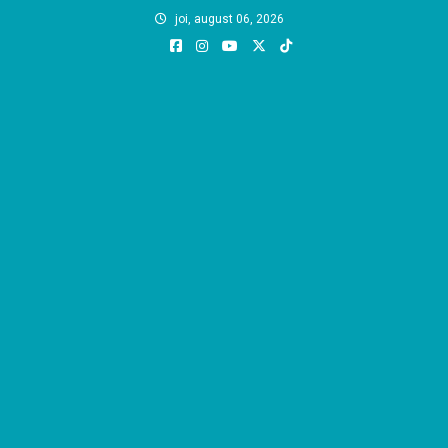
Skip
joi, august 06, 2026
to
content