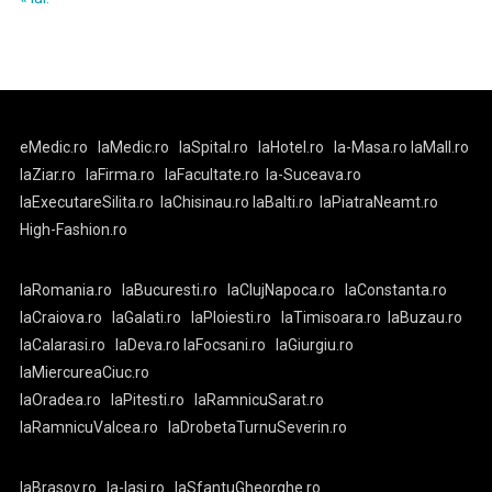
eMedic.ro
laMedic.ro
laSpital.ro
laHotel.ro
la-Masa.ro
laMall.ro
laZiar.ro
laFirma.ro
laFacultate.ro
la-Suceava.ro
laExecutareSilita.ro
laChisinau.ro
laBalti.ro
laPiatraNeamt.ro
High-Fashion.ro
laRomania.ro
laBucuresti.ro
laClujNapoca.ro
laConstanta.ro
laCraiova.ro
laGalati.ro
laPloiesti.ro
laTimisoara.ro
laBuzau.ro
laCalarasi.ro
laDeva.ro
laFocsani.ro
laGiurgiu.ro
laMiercureaCiuc.ro
laOradea.ro
laPitesti.ro
laRamnicuSarat.ro
laRamnicuValcea.ro
laDrobetaTurnuSeverin.ro
laBrasov.ro
la-Iasi.ro
laSfantuGheorghe.ro