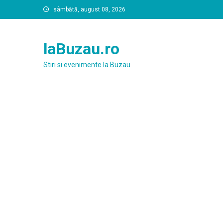
Skip
sâmbătă, august 08, 2026
to
content
laBuzau.ro
Stiri si evenimente la Buzau