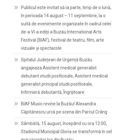
Publicul este invitat să ia parte, timp de o lună,
în perioada 14 august – 11 septembrie, la o
suită de evenimente organizate în cadrul celei
de-a VI-a ediții a Buzău International Arts
Festival (BIAF), festival de teatru, film, arte
vizuale și spectacole
Spitalul Județean de Urgență Buzău
angajeaza Asistent medical generalist
debutant studii postliceale, Asistent medical
generalist principal studii postliceale,
Infirmieră debutantă, Îngrijitoare
BIAF Music revine la Buzău! Alexandra
Căpitănescu urcă pe scena din Parcul Crâng
Sâmbătă, 15 august, începând cu ora 12:00,
Stadionul Municipal Gloria se transformă în cel
mai răcoritor loc din Buzău