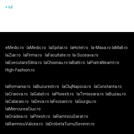
« iul.
eMedic.ro
laMedic.ro
laSpital.ro
laHotel.ro
la-Masa.ro
laMall.ro
laZiar.ro
laFirma.ro
laFacultate.ro
la-Suceava.ro
laExecutareSilita.ro
laChisinau.ro
laBalti.ro
laPiatraNeamt.ro
High-Fashion.ro
laRomania.ro
laBucuresti.ro
laClujNapoca.ro
laConstanta.ro
laCraiova.ro
laGalati.ro
laPloiesti.ro
laTimisoara.ro
laBuzau.ro
laCalarasi.ro
laDeva.ro
laFocsani.ro
laGiurgiu.ro
laMiercureaCiuc.ro
laOradea.ro
laPitesti.ro
laRamnicuSarat.ro
laRamnicuValcea.ro
laDrobetaTurnuSeverin.ro