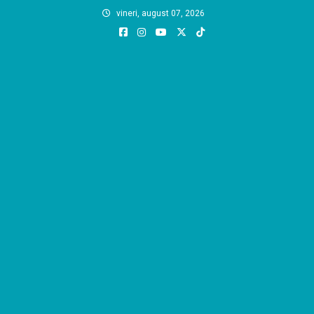
Skip
vineri, august 07, 2026
to
content