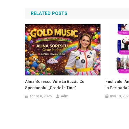
în
RELATED POSTS
articole
Alina Sorescu Vine La Buzău Cu
Festivalul A
Spectacolul „Crede În Tine”
In Perioada 
aprilie 8, 2026
Adm
mai 19, 202