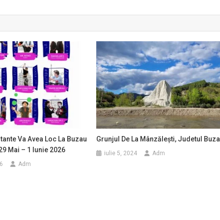
ntante Va Avea Loc La Buzau
Grunjul De La Mânzălești, Judetul Buz
29 Mai – 1 Iunie 2026
iulie 5, 2024
Adm
6
Adm