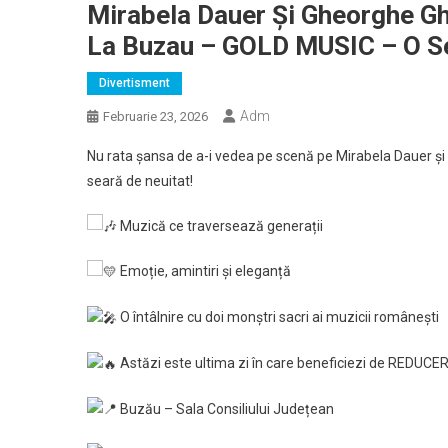
Mirabela Dauer Și Gheorghe Gh
La Buzau – GOLD MUSIC – O Se
Divertisment
Adm
Februarie 23, 2026
Nu rata șansa de a-i vedea pe scenă pe Mirabela Dauer ș
seară de neuitat!
Muzică ce traversează generații
Emoție, amintiri și eleganță
O întâlnire cu doi monștri sacri ai muzicii românești
Astăzi este ultima zi în care beneficiezi de REDUCERE 
Buzău – Sala Consiliului Județean