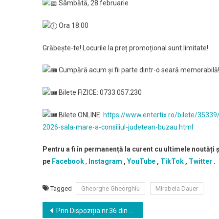
Sâmbătă, 28 februarie
Ora 18:00
Grăbește-te! Locurile la preț promoțional sunt limitate!
Cumpără acum și fii parte dintr-o seară memorabilă
Bilete FIZICE: 0733.057.230
Bilete ONLINE:
https://www.entertix.ro/bilete/3533
2026-sala-mare-a-consiliul-judetean-buzau.html
Pentru a fi în permanență la curent cu ultimele noutăți 
pe
Facebook
,
Instagram
,
YouTube
,
TikTok
,
Twitter
.
Tagged
Gheorghe Gheorghiu
Mirabela Dauer
Navigare
Prin Dispoziția nr.36 din 19.02.2026 Consiliul Județean Buzău este convocat în ședință ordinară în data de 26 februarie 2026, ora 12:00