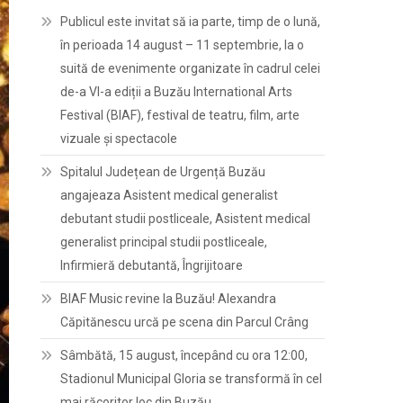
Publicul este invitat să ia parte, timp de o lună,
în perioada 14 august – 11 septembrie, la o
suită de evenimente organizate în cadrul celei
de-a VI-a ediții a Buzău International Arts
Festival (BIAF), festival de teatru, film, arte
vizuale și spectacole
Spitalul Județean de Urgență Buzău
angajeaza Asistent medical generalist
debutant studii postliceale, Asistent medical
generalist principal studii postliceale,
Infirmieră debutantă, Îngrijitoare
BIAF Music revine la Buzău! Alexandra
Căpitănescu urcă pe scena din Parcul Crâng
Sâmbătă, 15 august, începând cu ora 12:00,
Stadionul Municipal Gloria se transformă în cel
mai răcoritor loc din Buzău