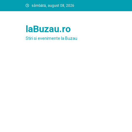
Skip
sâmbătă, august 08, 2026
to
content
laBuzau.ro
Stiri si evenimente la Buzau