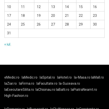
10
11
12
13
14
15
16
17
18
19
20
21
22
23
24
25
26
27
28
29
30
31
« iul.
eMedic.ro
laMedic.ro
laSpital.ro
laHotel.ro
la-Masa.ro
laMall.ro
laZiar.ro
laFirma.ro
laFacultate.ro
la-Suceava.ro
laExecutareSilita.ro
laChisinau.ro
laBalti.ro
laPiatraNeamt.ro
High-Fashion.ro
laRomania.ro
laBucuresti.ro
laClujNapoca.ro
laConstanta.ro