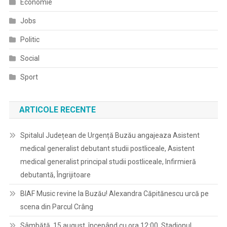
Economie
Jobs
Politic
Social
Sport
ARTICOLE RECENTE
Spitalul Județean de Urgență Buzău angajeaza Asistent
medical generalist debutant studii postliceale, Asistent
medical generalist principal studii postliceale, Infirmieră
debutantă, Îngrijitoare
BIAF Music revine la Buzău! Alexandra Căpitănescu urcă pe
scena din Parcul Crâng
Sâmbătă, 15 august, începând cu ora 12:00, Stadionul