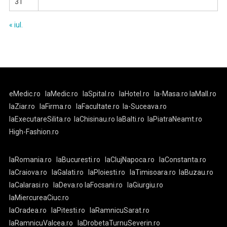
31
« iul.
eMedic.ro
laMedic.ro
laSpital.ro
laHotel.ro
la-Masa.ro
laMall.ro
laZiar.ro
laFirma.ro
laFacultate.ro
la-Suceava.ro
laExecutareSilita.ro
laChisinau.ro
laBalti.ro
laPiatraNeamt.ro
High-Fashion.ro
laRomania.ro
laBucuresti.ro
laClujNapoca.ro
laConstanta.ro
laCraiova.ro
laGalati.ro
laPloiesti.ro
laTimisoara.ro
laBuzau.ro
laCalarasi.ro
laDeva.ro
laFocsani.ro
laGiurgiu.ro
laMiercureaCiuc.ro
laOradea.ro
laPitesti.ro
laRamnicuSarat.ro
laRamnicuValcea.ro
laDrobetaTurnuSeverin.ro