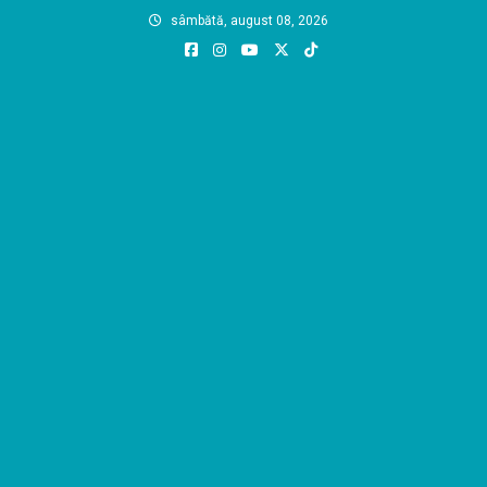
Skip
sâmbătă, august 08, 2026
to
content