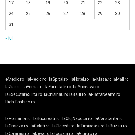
17
18
19
20
21
22
23
24
25
26
27
28
29
30
31
« iul.
eMedic.ro
laMedic.ro
laSpital.ro
laHotel.ro
la-Masa.ro
laMall.ro
laZiar.ro
laFirma.ro
laFacultate.ro
la-Suceava.ro
laExecutareSilita.ro
laChisinau.ro
laBalti.ro
laPiatraNeamt.ro
High-Fashion.ro
laRomania.ro
laBucuresti.ro
laClujNapoca.ro
laConstanta.ro
laCraiova.ro
laGalati.ro
laPloiesti.ro
laTimisoara.ro
laBuzau.ro
laCalarasi.ro
laDeva.ro
laFocsani.ro
laGiurgiu.ro