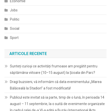
Economie
Jobs
Politic
Social
Sport
ARTICOLE RECENTE
Sunteți curioși ce activități frumoase am pregătit pentru
săptămâna viitoare (10–15 august) la Școala din Parc?
Dragi buzoieni, vă informăm că data evenimentului „Marea
Bălăceală la Stadion” a fost modificată!
Publicul este invitat să ia parte, timp de o lună, în perioada 14
august – 11 septembrie, la o suită de evenimente organizate
în cadrul celei de-a VI-a ediții a Buzău International Arts