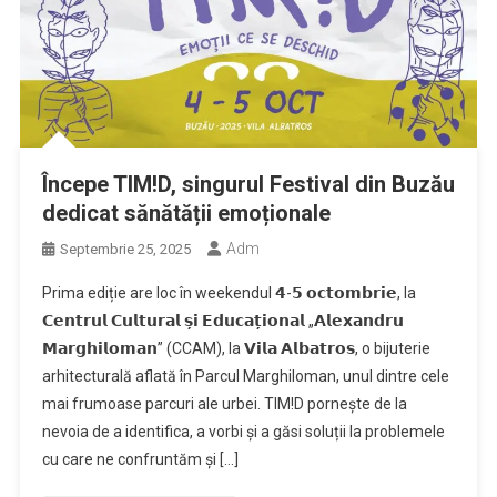
Începe TIM!D, singurul Festival din Buzău
dedicat sănătății emoționale
Adm
Septembrie 25, 2025
Prima ediție are loc în weekendul 𝟰-𝟱 𝗼𝗰𝘁𝗼𝗺𝗯𝗿𝗶𝗲, la
𝗖𝗲𝗻𝘁𝗿𝘂𝗹 𝗖𝘂𝗹𝘁𝘂𝗿𝗮𝗹 𝘀̦𝗶 𝗘𝗱𝘂𝗰𝗮𝘁̦𝗶𝗼𝗻𝗮𝗹 „𝗔𝗹𝗲𝘅𝗮𝗻𝗱𝗿𝘂
𝗠𝗮𝗿𝗴𝗵𝗶𝗹𝗼𝗺𝗮𝗻” (CCAM), la 𝗩𝗶𝗹𝗮 𝗔𝗹𝗯𝗮𝘁𝗿𝗼𝘀, o bijuterie
arhitecturală aflată în Parcul Marghiloman, unul dintre cele
mai frumoase parcuri ale urbei. TIM!D pornește de la
nevoia de a identifica, a vorbi și a găsi soluții la problemele
cu care ne confruntăm și […]