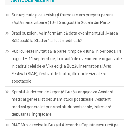
ARTICOLE RECENTE
Sunteți curioși ce activități frumoase am pregătit pentru
săptămâna viitoare (10–15 august) la Școala din Parc?
Dragi buzoieni, vă informăm că data evenimentului „Marea
Bălăceală la Stadion” a fost modificată!
Publicul este invitat să ia parte, timp de o lună, în perioada 14
august – 11 septembrie, la o suită de evenimente organizate
în cadrul celei de-a VI-a ediții a Buzău International Arts
Festival (BIAF), festival de teatru, film, arte vizuale și
spectacole
Spitalul Județean de Urgență Buzău angajeaza Asistent
medical generalist debutant studii postliceale, Asistent
medical generalist principal studii postliceale, Infirmieră
debutantă, Îngrijitoare
BIAF Music revine la Buzău! Alexandra Căpitănescu urcă pe