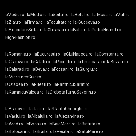
eMedic.ro
laMedic.ro
laSpital.ro
laHotel.ro
la-Masa.ro
laMall.ro
laZiar.ro
laFirma.ro
laFacultate.ro
la-Suceava.ro
laExecutareSilita.ro
laChisinau.ro
laBalti.ro
laPiatraNeamt.ro
High-Fashion.ro
laRomania.ro
laBucuresti.ro
laClujNapoca.ro
laConstanta.ro
laCraiova.ro
laGalati.ro
laPloiesti.ro
laTimisoara.ro
laBuzau.ro
laCalarasi.ro
laDeva.ro
laFocsani.ro
laGiurgiu.ro
laMiercureaCiuc.ro
laOradea.ro
laPitesti.ro
laRamnicuSarat.ro
laRamnicuValcea.ro
laDrobetaTurnuSeverin.ro
laBrasov.ro
la-Iasi.ro
laSfantuGheorghe.ro
laVaslui.ro
laAlbaIulia.ro
laAlexandria.ro
laArad.ro
laBacau.ro
laBaiaMare.ro
laBistrita.ro
laBotosani.ro
laBraila.ro
laResita.ro
laSatuMare.ro