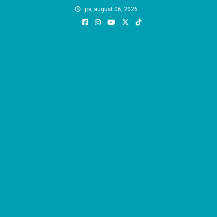
Skip
joi, august 06, 2026
to
content