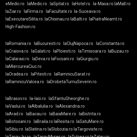
eMedic.ro
laMedic.ro
laSpital.ro
laHotel.ro
la-Masa.ro
laMall.ro
laZiar.ro
laFirma.ro
laFacultate.ro
la-Suceava.ro
laExecutareSilita.ro
laChisinau.ro
laBalti.ro
laPiatraNeamt.ro
High-Fashion.ro
laRomania.ro
laBucuresti.ro
laClujNapoca.ro
laConstanta.ro
laCraiova.ro
laGalati.ro
laPloiesti.ro
laTimisoara.ro
laBuzau.ro
laCalarasi.ro
laDeva.ro
laFocsani.ro
laGiurgiu.ro
laMiercureaCiuc.ro
laOradea.ro
laPitesti.ro
laRamnicuSarat.ro
laRamnicuValcea.ro
laDrobetaTurnuSeverin.ro
laBrasov.ro
la-Iasi.ro
laSfantuGheorghe.ro
laVaslui.ro
laAlbaIulia.ro
laAlexandria.ro
laArad.ro
laBacau.ro
laBaiaMare.ro
laBistrita.ro
laBotosani.ro
laBraila.ro
laResita.ro
laSatuMare.ro
laSibiu.ro
laSlatina.ro
laSlobozia.ro
laTargoviste.ro
laTarguJiu.ro
laTarguMures.ro
laTulcea.ro
laZalau.ro