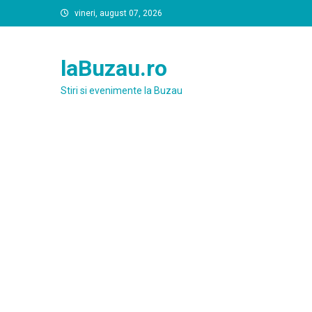
Skip
vineri, august 07, 2026
to
content
laBuzau.ro
Stiri si evenimente la Buzau