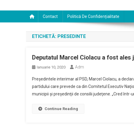
Contact
Politică De Confidențialitate
ETICHETĂ:
PRESEDINTE
Deputatul Marcel Ciolacu a fost ales 
Adm
Ianuarie 10, 2020
Preşedintele interimar al PSD, Marcel Ciolacu, a declara
partidului care prevede ca din Comitetul Executiv Naţio
municipii şi preşedinţii de consilii judeţene. „Cred într-un
Continue Reading