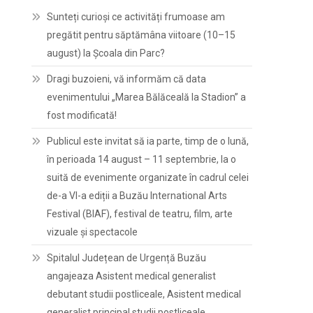
Sunteți curioși ce activități frumoase am
pregătit pentru săptămâna viitoare (10–15
august) la Școala din Parc?
Dragi buzoieni, vă informăm că data
evenimentului „Marea Bălăceală la Stadion” a
fost modificată!
Publicul este invitat să ia parte, timp de o lună,
în perioada 14 august – 11 septembrie, la o
suită de evenimente organizate în cadrul celei
de-a VI-a ediții a Buzău International Arts
Festival (BIAF), festival de teatru, film, arte
vizuale și spectacole
Spitalul Județean de Urgență Buzău
angajeaza Asistent medical generalist
debutant studii postliceale, Asistent medical
generalist principal studii postliceale,