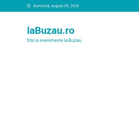
Skip
duminică, august 09, 2026
to
content
laBuzau.ro
Stiri si evenimente la Buzau