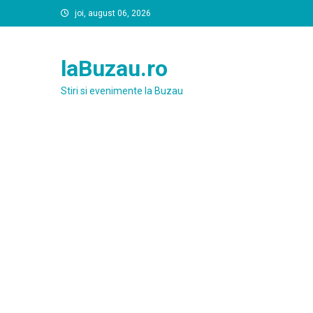
Skip
joi, august 06, 2026
to
content
laBuzau.ro
Stiri si evenimente la Buzau