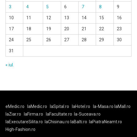
3
4
5
6
7
8
9
10
11
12
13
14
15
16
17
18
19
20
21
22
23
24
25
26
27
28
29
30
31
« iul.
eMedic.ro
laMedic.ro
laSpital.ro
laHotel.ro
la-Masa.ro
laMall.ro
laZiar.ro
laFirma.ro
laFacultate.ro
la-Suceava.ro
laExecutareSilita.ro
laChisinau.ro
laBalti.ro
laPiatraNeamt.ro
High-Fashion.ro