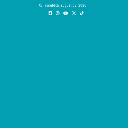
Skip
sâmbătă, august 08, 2026
to
content