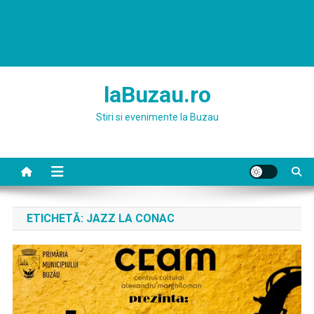
laBuzau.ro
Stiri si evenimente la Buzau
ETICHETĂ:
JAZZ LA CONAC