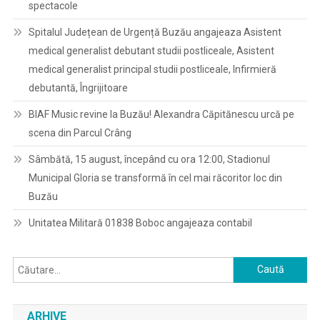
spectacole
Spitalul Județean de Urgență Buzău angajeaza Asistent
medical generalist debutant studii postliceale, Asistent
medical generalist principal studii postliceale, Infirmieră
debutantă, Îngrijitoare
BIAF Music revine la Buzău! Alexandra Căpitănescu urcă pe
scena din Parcul Crâng
Sâmbătă, 15 august, începând cu ora 12:00, Stadionul
Municipal Gloria se transformă în cel mai răcoritor loc din
Buzău
Unitatea Militară 01838 Boboc angajeaza contabil
Caută
după:
ARHIVE