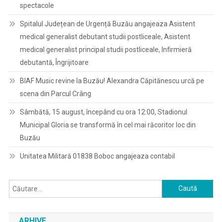
spectacole
Spitalul Județean de Urgență Buzău angajeaza Asistent
medical generalist debutant studii postliceale, Asistent
medical generalist principal studii postliceale, Infirmieră
debutantă, Îngrijitoare
BIAF Music revine la Buzău! Alexandra Căpitănescu urcă pe
scena din Parcul Crâng
Sâmbătă, 15 august, începând cu ora 12:00, Stadionul
Municipal Gloria se transformă în cel mai răcoritor loc din
Buzău
Unitatea Militară 01838 Boboc angajeaza contabil
Caută
după:
ARHIVE