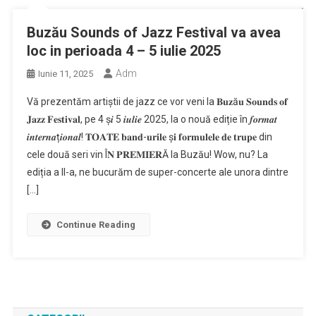
Buzău Sounds of Jazz Festival va avea
loc in perioada 4 – 5 iulie 2025
Adm
Iunie 11, 2025
Vă prezentăm artiștii de jazz ce vor veni la 𝐁𝐮𝐳ă𝐮 𝐒𝐨𝐮𝐧𝐝𝐬 𝐨𝐟
𝐉𝐚𝐳𝐳 𝐅𝐞𝐬𝐭𝐢𝐯𝐚𝐥, pe 4 ș𝒊 5 𝒊𝒖𝒍𝒊𝒆 2025, la o nouă ediție în 𝒇𝒐𝒓𝒎𝒂𝒕
𝒊𝒏𝒕𝒆𝒓𝒏𝒂ț𝒊𝒐𝒏𝒂𝒍! 𝐓𝐎𝐀𝐓𝐄 𝐛𝐚𝐧𝐝-𝐮𝐫𝐢𝐥𝐞 ș𝐢 𝐟𝐨𝐫𝐦𝐮𝐥𝐞𝐥𝐞 𝐝𝐞 𝐭𝐫𝐮𝐩𝐞 din
cele două seri vin Î𝐍 𝐏𝐑𝐄𝐌𝐈𝐄𝐑Ă la Buzău! Wow, nu? La
ediția a II-a, ne bucurăm de super-concerte ale unora dintre
[…]
Continue Reading