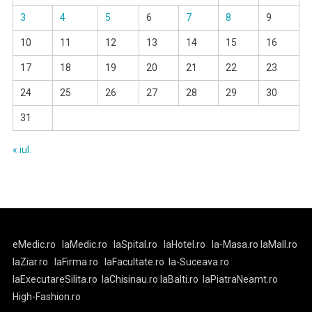
3
4
5
6
7
8
9
10
11
12
13
14
15
16
17
18
19
20
21
22
23
24
25
26
27
28
29
30
31
« iul.
eMedic.ro
laMedic.ro
laSpital.ro
laHotel.ro
la-Masa.ro
laMall.ro
laZiar.ro
laFirma.ro
laFacultate.ro
la-Suceava.ro
laExecutareSilita.ro
laChisinau.ro
laBalti.ro
laPiatraNeamt.ro
High-Fashion.ro