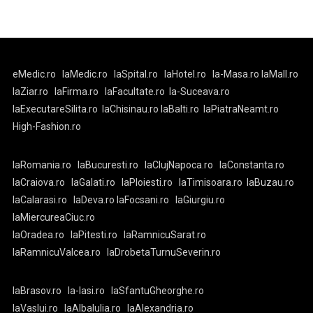
eMedic.ro
laMedic.ro
laSpital.ro
laHotel.ro
la-Masa.ro
laMall.ro
laZiar.ro
laFirma.ro
laFacultate.ro
la-Suceava.ro
laExecutareSilita.ro
laChisinau.ro
laBalti.ro
laPiatraNeamt.ro
High-Fashion.ro
laRomania.ro
laBucuresti.ro
laClujNapoca.ro
laConstanta.ro
laCraiova.ro
laGalati.ro
laPloiesti.ro
laTimisoara.ro
laBuzau.ro
laCalarasi.ro
laDeva.ro
laFocsani.ro
laGiurgiu.ro
laMiercureaCiuc.ro
laOradea.ro
laPitesti.ro
laRamnicuSarat.ro
laRamnicuValcea.ro
laDrobetaTurnuSeverin.ro
laBrasov.ro
la-Iasi.ro
laSfantuGheorghe.ro
laVaslui.ro
laAlbaIulia.ro
laAlexandria.ro