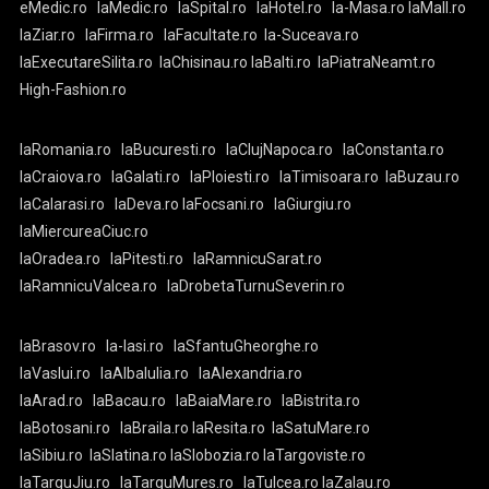
eMedic.ro
laMedic.ro
laSpital.ro
laHotel.ro
la-Masa.ro
laMall.ro
laZiar.ro
laFirma.ro
laFacultate.ro
la-Suceava.ro
laExecutareSilita.ro
laChisinau.ro
laBalti.ro
laPiatraNeamt.ro
High-Fashion.ro
laRomania.ro
laBucuresti.ro
laClujNapoca.ro
laConstanta.ro
laCraiova.ro
laGalati.ro
laPloiesti.ro
laTimisoara.ro
laBuzau.ro
laCalarasi.ro
laDeva.ro
laFocsani.ro
laGiurgiu.ro
laMiercureaCiuc.ro
laOradea.ro
laPitesti.ro
laRamnicuSarat.ro
laRamnicuValcea.ro
laDrobetaTurnuSeverin.ro
laBrasov.ro
la-Iasi.ro
laSfantuGheorghe.ro
laVaslui.ro
laAlbaIulia.ro
laAlexandria.ro
laArad.ro
laBacau.ro
laBaiaMare.ro
laBistrita.ro
laBotosani.ro
laBraila.ro
laResita.ro
laSatuMare.ro
laSibiu.ro
laSlatina.ro
laSlobozia.ro
laTargoviste.ro
laTarguJiu.ro
laTarguMures.ro
laTulcea.ro
laZalau.ro