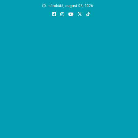
Skip
sâmbătă, august 08, 2026
to
content