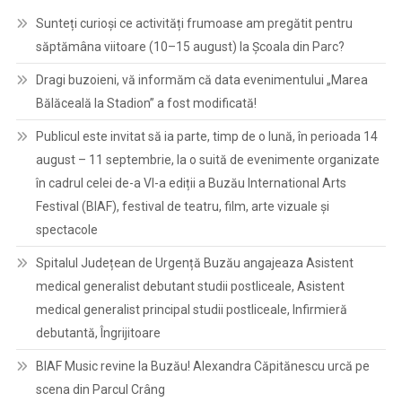
Sunteți curioși ce activități frumoase am pregătit pentru
săptămâna viitoare (10–15 august) la Școala din Parc?
Dragi buzoieni, vă informăm că data evenimentului „Marea
Bălăceală la Stadion” a fost modificată!
Publicul este invitat să ia parte, timp de o lună, în perioada 14
august – 11 septembrie, la o suită de evenimente organizate
în cadrul celei de-a VI-a ediții a Buzău International Arts
Festival (BIAF), festival de teatru, film, arte vizuale și
spectacole
Spitalul Județean de Urgență Buzău angajeaza Asistent
medical generalist debutant studii postliceale, Asistent
medical generalist principal studii postliceale, Infirmieră
debutantă, Îngrijitoare
BIAF Music revine la Buzău! Alexandra Căpitănescu urcă pe
scena din Parcul Crâng