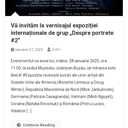
Vă invităm la vernisajul expoziției
internaționale de grup „Despre portrete
#2”
Adm
Ianuarie 27, 2025
Evenimentul va avea loc, mâine, 28 ianuarie 2025, ora
11:00, la sediul Muzeului Județean Buzău, iar intrarea este
liberă! #Expoziția reunește lucrări ale unor artiști din
Statele Unite ale Americii (Annette Lemieux și Doug
Winter), Republica Macedonia de Nord (Mice Jankulovski),
Germania (Patrizia Casagranda), Vietnam (Minh Nguyêt),
Ucraina (Natalia Revoniuk) și România (Petru Lucaci,
Vladimir […]
Continue Reading