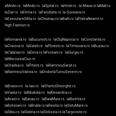
eMedic.ro
laMedic.ro
laSpital.ro
laHotel.ro
la-Masa.ro
laMall.ro
laZiar.ro
laFirma.ro
laFacultate.ro
la-Suceava.ro
laExecutareSilita.ro
laChisinau.ro
laBalti.ro
laPiatraNeamt.ro
High-Fashion.ro
laRomania.ro
laBucuresti.ro
laClujNapoca.ro
laConstanta.ro
laCraiova.ro
laGalati.ro
laPloiesti.ro
laTimisoara.ro
laBuzau.ro
laCalarasi.ro
laDeva.ro
laFocsani.ro
laGiurgiu.ro
laMiercureaCiuc.ro
laOradea.ro
laPitesti.ro
laRamnicuSarat.ro
laRamnicuValcea.ro
laDrobetaTurnuSeverin.ro
laBrasov.ro
la-Iasi.ro
laSfantuGheorghe.ro
laVaslui.ro
laAlbaIulia.ro
laAlexandria.ro
laArad.ro
laBacau.ro
laBaiaMare.ro
laBistrita.ro
laBotosani.ro
laBraila.ro
laResita.ro
laSatuMare.ro
laSibiu.ro
laSlatina.ro
laSlobozia.ro
laTargoviste.ro