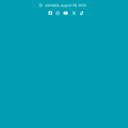
Skip
sâmbătă, august 08, 2026
to
content