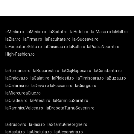
eMedic.ro
laMedic.ro
laSpital.ro
laHotel.ro
la-Masa.ro
laMall.ro
laZiar.ro
laFirma.ro
laFacultate.ro
la-Suceava.ro
laExecutareSilita.ro
laChisinau.ro
laBalti.ro
laPiatraNeamt.ro
High-Fashion.ro
laRomania.ro
laBucuresti.ro
laClujNapoca.ro
laConstanta.ro
laCraiova.ro
laGalati.ro
laPloiesti.ro
laTimisoara.ro
laBuzau.ro
laCalarasi.ro
laDeva.ro
laFocsani.ro
laGiurgiu.ro
laMiercureaCiuc.ro
laOradea.ro
laPitesti.ro
laRamnicuSarat.ro
laRamnicuValcea.ro
laDrobetaTurnuSeverin.ro
laBrasov.ro
la-Iasi.ro
laSfantuGheorghe.ro
laVaslui.ro
laAlbaIulia.ro
laAlexandria.ro