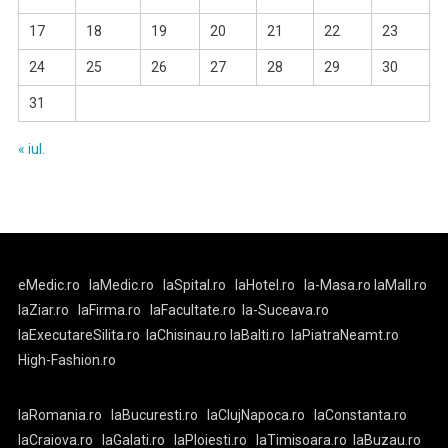
17
18
19
20
21
22
23
24
25
26
27
28
29
30
31
« iul.
eMedic.ro
laMedic.ro
laSpital.ro
laHotel.ro
la-Masa.ro
laMall.ro
laZiar.ro
laFirma.ro
laFacultate.ro
la-Suceava.ro
laExecutareSilita.ro
laChisinau.ro
laBalti.ro
laPiatraNeamt.ro
High-Fashion.ro
laRomania.ro
laBucuresti.ro
laClujNapoca.ro
laConstanta.ro
laCraiova.ro
laGalati.ro
laPloiesti.ro
laTimisoara.ro
laBuzau.ro