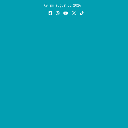
Skip
joi, august 06, 2026
to
content