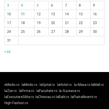
3
4
5
6
7
8
9
10
11
12
13
14
15
16
17
18
19
20
21
22
23
24
25
26
27
28
29
30
31
« iul.
eMedic.ro
laMedic.ro
laSpital.ro
laHotel.ro
la-Masa.ro
laMall.ro
laZiar.ro
laFirma.ro
laFacultate.ro
la-Suceava.ro
laExecutareSilita.ro
laChisinau.ro
laBalti.ro
laPiatraNeamt.ro
High-Fashion.ro