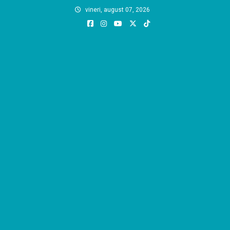
Skip
vineri, august 07, 2026
to
content