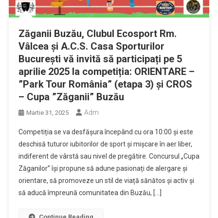
Zăganii Buzău, Clubul Ecosport Rm.
Vâlcea și A.C.S. Casa Sporturilor
București vă invită să participați pe 5
aprilie 2025 la competiția: ORIENTARE –
”Park Tour România” (etapa 3) și CROS
– Cupa ”Zăganii” Buzău
Adm
Martie 31, 2025
Competiția se va desfășura începând cu ora 10:00 și este
deschisă tuturor iubitorilor de sport și mișcare în aer liber,
indiferent de vârstă sau nivel de pregătire. Concursul „Cupa
Zăganilor” își propune să adune pasionați de alergare și
orientare, să promoveze un stil de viață sănătos și activ și
să aducă împreună comunitatea din Buzău, […]
Continue Reading