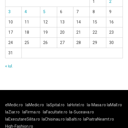
1
2
3
4
5
6
7
8
9
10
11
12
13
14
15
16
17
18
19
20
21
22
23
24
25
26
27
28
29
30
31
« iul.
eMedic.ro
laMedic.ro
laSpital.ro
laHotel.ro
la-Masa.ro
laMall.ro
laZiar.ro
laFirma.ro
laFacultate.ro
la-Suceava.ro
laExecutareSilita.ro
laChisinau.ro
laBalti.ro
laPiatraNeamt.ro
High-Fashion.ro