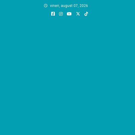
Skip
vineri, august 07, 2026
to
content